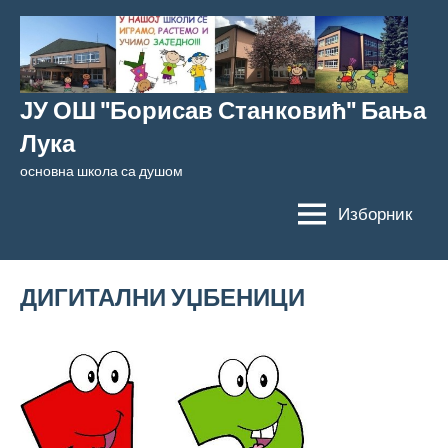
Скочи
на
садржај
ЈУ ОШ "Борисав Станковић" Бања
Лука
основна школа са душом
Изборник
ДИГИТАЛНИ УЏБЕНИЦИ