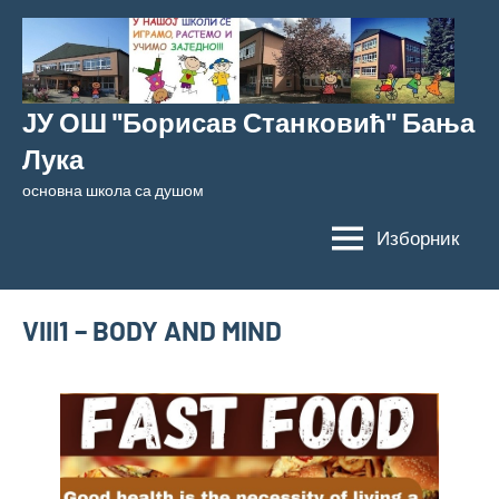
Скочи
на
садржај
ЈУ ОШ "Борисав Станковић" Бања
Лука
основна школа са душом
Изборник
VIII1 – BODY AND MIND