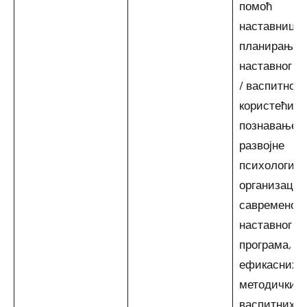
помоћ
наставници
планирању
наставног п
/ васпитног 
користећи св
познавање
развојне
психологије,
организациј
савременог
наставног
програма,
ефикасних
методичких 
васпитних