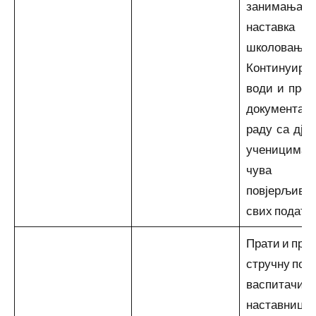
занимања и
наставка
школовања.
Континуира
води и прег
документаци
раду са дје
ученицима 
чува
повјерљиво
свих податак
Прати и пру
стручну пом
васпитачима
наставницим