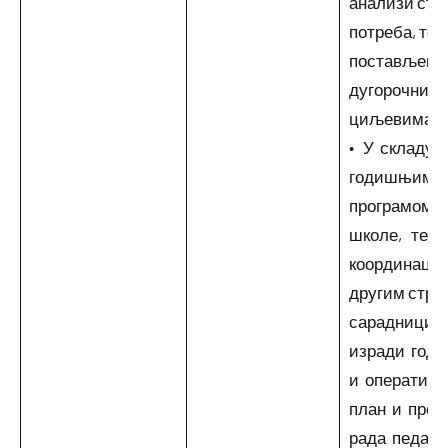
анализи ста
потреба, те
постављени
дугорочним
циљевима
• У складу 
годишњим
програмом 
школе, те 
координаци
другим стр
сарадницим
изради год
и оператив
план и прог
рада педагог