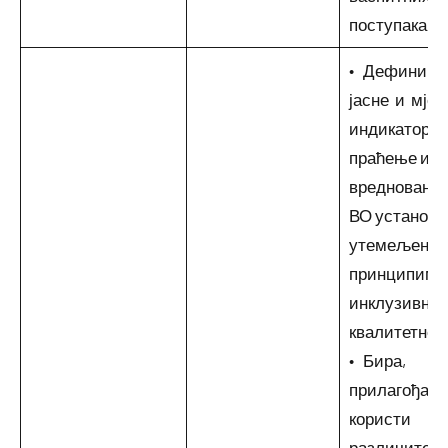
поступака.
• Дефиниш
јасне и мје
индикаторе 
праћење и
вредновање
ВО установ
утемељене 
принципим
инклузивне,
квалитетне 
• Бира,
прилагођава
користи
различите