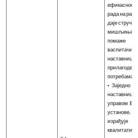
ефикасност
рада на разво
даје стручно
мишљење и
помаже
васпитачим
наставницим
прилагоде св
потребама д
• Заједно с
наставници
управом ВО
установе,
израђује
квалитативн