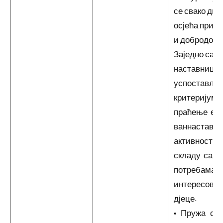
се свако диј
осјећа прих
и добродошл
Заједно са
наставници
успоставља
критеријуме
праћење еф
ваннаставн
активности 
складу са
потребама 
интересова
дјеце.
• Пружа ст