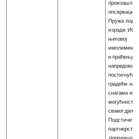
произашле и
опсервације
Пружа подр
изради ИОП
његовој
имплемента
и праћењу
напредовањ
постигнућа 
градећи на
снагама и
могућности
сваког дјетет
Подстиче ра
партнерства
породицом 