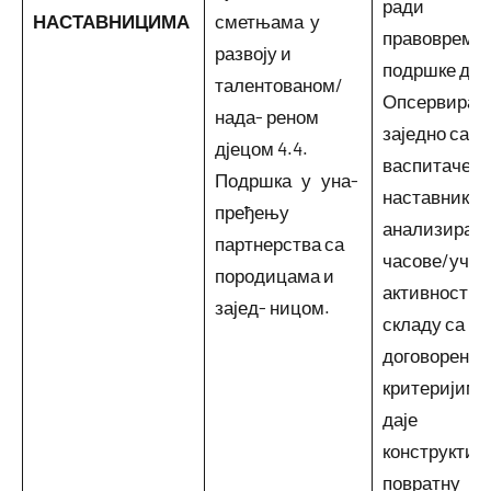
ради
НАСТАВНИЦИМА
сметњама у
правовреме
развоју и
подршке дје
талентованом/
Опсервира и
нада- реном
заједно са
дјецом 4.4.
васпитачем 
Подршка у уна-
наставником
пређењу
анализира
партнерства са
часове/учећ
породицама и
активности 
зајед- ницом.
складу са
договорени
критеријима,
даје
конструктив
повратну