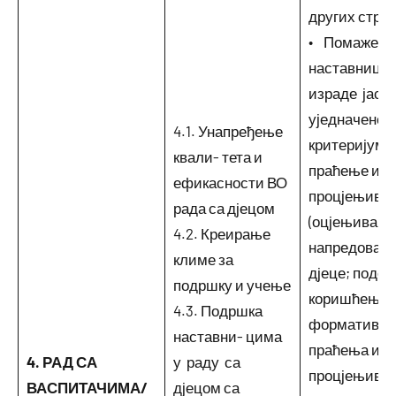
других страт
• Помаже
наставници
израде јасн
уједначене
4.1. Унапређење
критеријуме 
квали- тета и
праћење и
ефикасности ВО
процјењива
рада са дјецом
(оцјењивање
4.2. Креирање
напредовањ
климе за
дјеце; подст
подршку и учење
коришћење
4.3. Подршка
формативно
наставни- цима
праћења и
4. РАД СА
у раду са
процјењива
ВАСПИТАЧИМА/
дјецом са