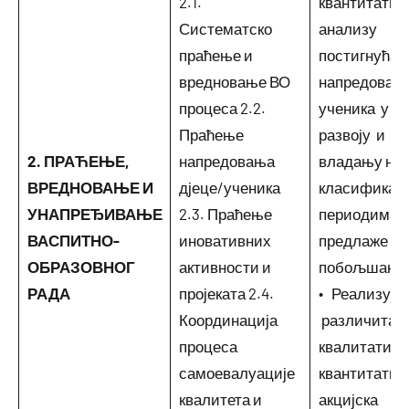
2.1.
квантитатив
Систематско
анализу
праћење и
постигнућа 
вредновање ВО
напредовањ
процеса 2.2.
ученика у у
Праћење
развоју и
2. ПРАЋЕЊЕ,
напредовања
владању на
ВРЕДНОВАЊЕ И
дјеце/ученика
класификац
УНАПРЕЂИВАЊЕ
2.3. Праћење
периодима, 
ВАСПИТНО-
иновативних
предлаже мј
ОБРАЗОВНОГ
активности и
побољшање
РАДА
пројеката 2.4.
• Реализује
Координација
различита
процеса
квалитативн
самоевалуације
квантитати
квалитета и
акцијска