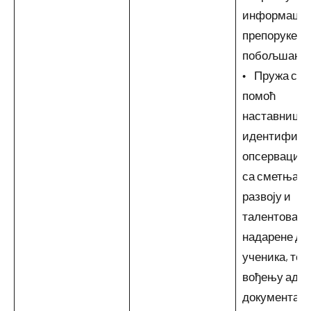
информациј
препоруке за
побољшање 
• Пружа стр
помоћ
наставницим
идентификац
опсервацији
са сметњама
развоју и
талентоване
надарене дј
ученика, те
вођењу адек
документаци