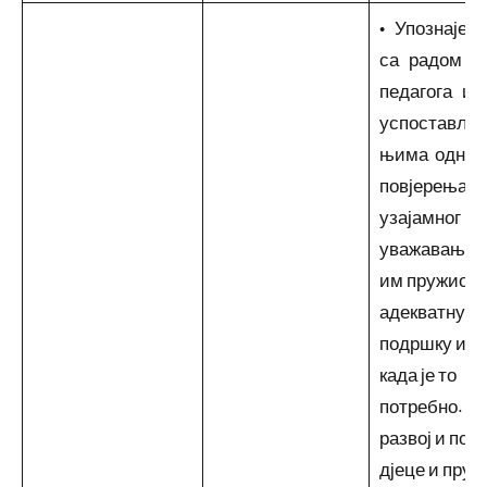
• Упознаје 
са радом
педагога и
успоставља
њима одно
повјерења и
узајамног
уважавања к
им пружио
адекватну
подршку и п
када је то
потребно. •
развој и пот
дјеце и пруж