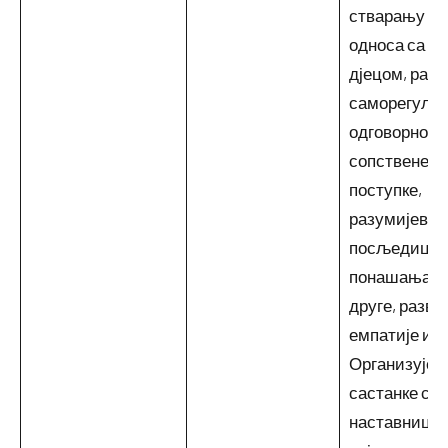
стварању д
односа са и 
дјецом, разв
саморегулац
одговорност
сопствене
поступке,
разумијева
посљедица
понашања н
друге, развој
емпатије и с
Организује
састанке са
наставници