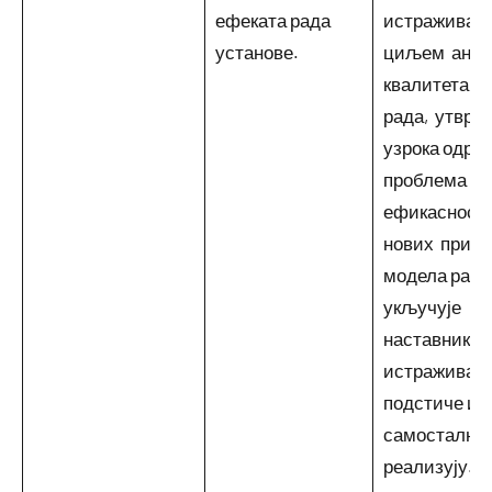
ефеката рада
истраживањ
установе.
циљем анал
квалитета 
рада, утврђ
узрока одре
проблема и
ефикасност
нових прист
модела рада
укључује
наставнике 
истраживањ
подстиче их 
самостално
реализују.