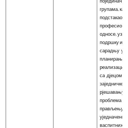
појединачно 
групама, как
подстакао д
професиона
односе, узај
подршку и
сарадњу у
планирању 
реализацији
са дјецом,
заједничком
рјешавању
проблема и
прављењу
уједначених
васпитних 