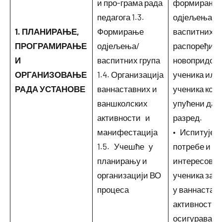
и про-грама рада
формирањ
педагога 1.3.
одјељења/
1. ПЛАНИРАЊЕ,
Формирање
васпитних гр
ПРОГРАМИРАЊЕ
одјељења/
распоређив
И
васпитних група
новопридош
ОРГАНИЗОВАЊЕ
1.4. Организација
ученика или
РАДА УСТАНОВЕ
ваннаставних и
ученика који
ваншколских
упућени да 
активности и
разред.
манифестација
• Испитује
1.5. Учешће у
потребе и
планирању и
интересова
организацији ВО
ученика за 
процеса
у ваннастав
активностим
осигуравају