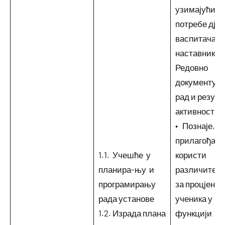
узимајући у
потребе дјец
васпитача /
наставника.
Редовно
документује 
рад и резулт
активности.
• Познаје, б
прилагођава
1.1. Учешће у
користи
планира-њу и
различите м
програмирању
за процјену 
рада установе
ученика у
1.2. Израда плана
функцији