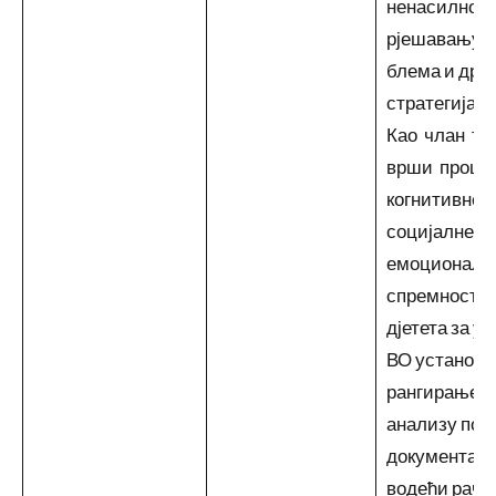
ненасилном
рјешавању п
блема и дру
стратегијама
Као члан т
врши процј
когнитивне,
социјалне и
емоционалн
спремности
дјетета за уп
ВО установу,
рангирање и
анализу пот
документаци
водећи рачу