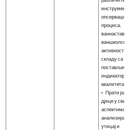
инструменте
опсервацију
процеса,
ваннаставни
ваншколски
активности, 
складу са
постављени
индикатори
квалитета.
• Прати разв
дјеце у свим
аспектима,
анализирају
утицај и