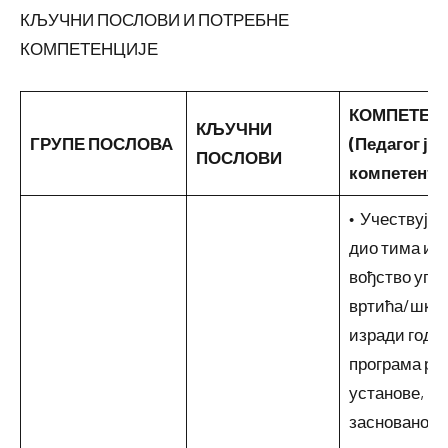
КЉУЧНИ ПОСЛОВИ И ПОТРЕБНЕ
КОМПЕТЕНЦИЈЕ
КОМПЕТЕН
КЉУЧНИ
ГРУПЕ
ПОСЛОВА
(Педагог је
ПОСЛОВИ
компетентан
• Учествује, 
дио тима и у
вођство упр
вртића/школ
изради год
програма ра
установе,
заснованог н