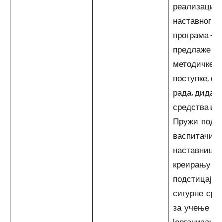
реализацији
наставног пл
програма – п
предлаже
методичке
поступке, об
рада, дидак
средства и д
Пружи подр
васпитачим
наставници
креирању
подстицајне
сигурне сре
за учење
(организаци