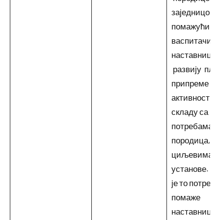
заједницом
помажући
васпитачима
наставници
развију пла
припреме
активности 
складу са
потребама д
породица, и
циљевима 
установе. •
је то потребн
помаже
наставницим