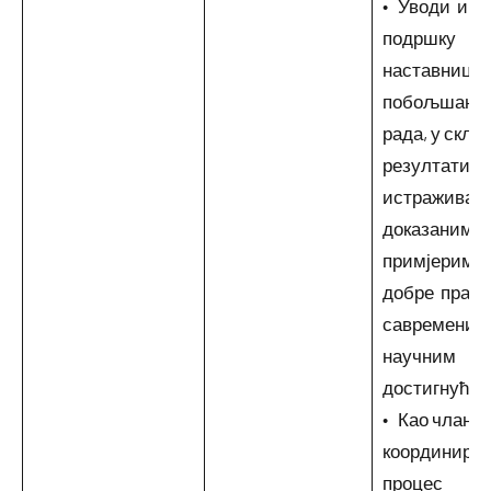
• Уводи и п
подршку
наставници
побољшању
рада, у скла
резултатим
истраживањ
доказаним
примјерима
добре пракс
савремени
научним
достигнућим
• Као члан т
координира
процес