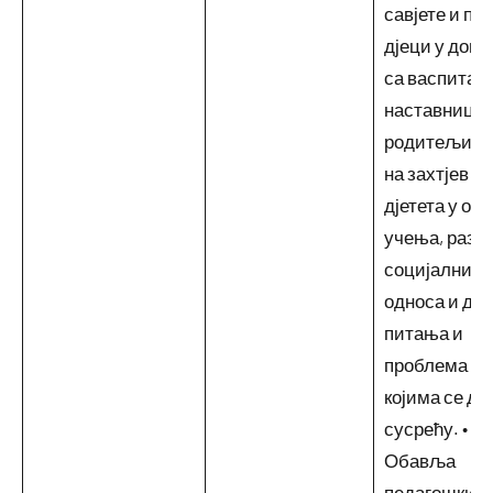
савјете и по
дјеци у дого
са васпитач
наставницим
родитељима
на захтјев с
дјетета у об
учења, разво
социјалних
односа и дру
питања и
проблема са
којима се дј
сусрећу. •
Обавља
педагошки