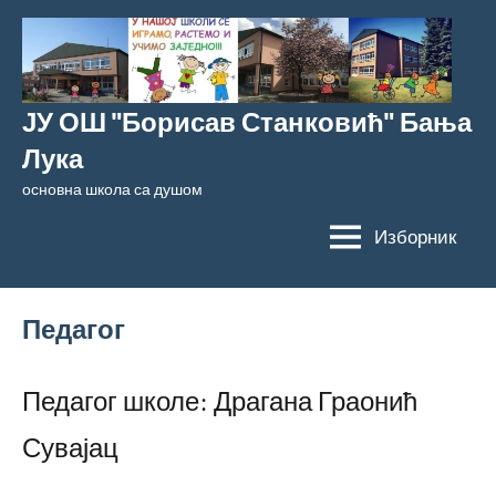
Скочи
на
садржај
ЈУ ОШ "Борисав Станковић" Бања
Лука
основна школа са душом
Изборник
Педагог
Педагог школе: Драгана Граонић
Сувајац