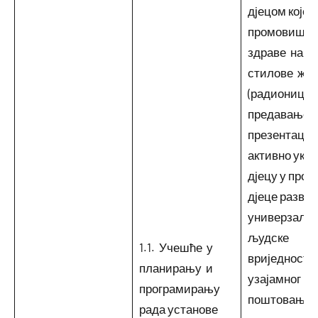
дјецом које
промовишу
здраве нави
стилове жив
(радионице,
предавање,
презентациј
активно укљ
дјецу у проц
дјеце развиј
универзалн
људске
1.1. Учешће у
вриједности
планирању и
узајамног
програмирању
поштовања,
рада установе