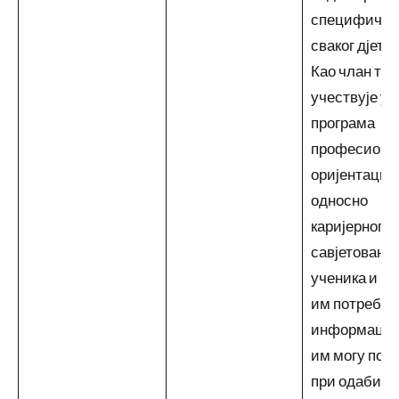
специфично
сваког дјетет
Као члан ти
учествује у 
програма
професиона
оријентације
односно
каријерног
савјетовања
ученика и п
им потребне
информације
им могу пом
при одабиру