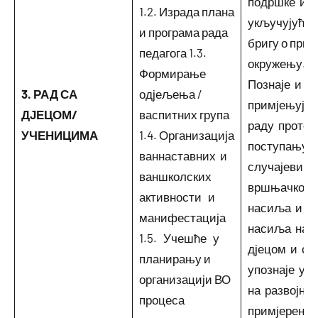
подршке и б
1.2. Израда плана
укључујући 
и програма рада
бригу о прир
педагога 1.3.
окружењу. •
Формирање
Познаје и
3. РАД СА
одјељења /
примјењује 
ДЈЕЦОМ/
васпитних група
раду проток
УЧЕНИЦИМА
1.4. Организација
поступању 
ваннаставних и
случајевим
ваншколских
вршњачког
активности и
насиља и
манифестација
насиља над
1.5. Учешће у
дјецом и са
планирању и
упознаје уч
организацији ВО
на развојно
процеса
примјерен н