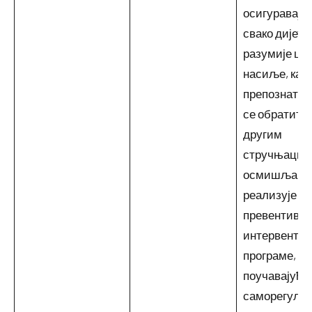
осигуравају
свако дијете
разумије шта
насиље, како
препознати 
се обратити;
другим
стручњаци
осмишљава
реализује
превентивн
интервентн
програме,
поучавајући 
саморегулац