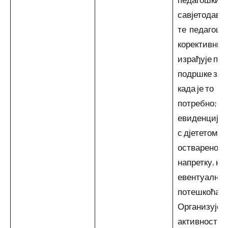
савјетодавн
те педагошк
корективни 
израђује пла
подршке за д
када је то
потребно; в
евиденцију 
с дјететом и
оствареном
напретку, као
евентуални
потешкоћама
Организује
активности 