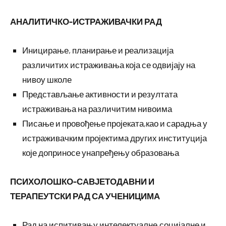
АНАЛИТИЧКО-ИСТРАЖИВАЧКИ РАД
Иницирање, планирање и реализација
различитих истраживања која се одвијају на
нивоу школе
Представљање активности и резултата
истраживања на различитим нивоима
Писање и провођење пројеката,као и сарадња у
истраживачким пројектима других институција
које доприносе унапређењу образовања
ПСИХОЛОШКО-САВЈЕТОДАВНИ И
ТЕРАПЕУТСКИ РАД СА УЧЕНИЦИМА
Рад на испитивању интелектуалне,социјалне и