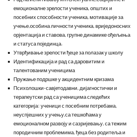
емоционалне зрелости ученика, општих и
посебних способности ученика, мотивације за
учење,особина личности ученика, вриједоносних
орјентација и ставова, групне динамике ођељења
и статуса појединца.
Утврђивање зрелости ђеце за полазак у школу
Идентификација и рад са даровитим и
талентованим ученицима
Пружање подршке у акцидентним кризама
Психолошки-савјетодавни, дијагностички и
терапеутски рад са ученицима следећих
категорија: ученици с посебним потребама,
неуспјешних у учењу,са тешкоћама у
емоционалном развоју и сазријевању, са тежим
породичним проблемима, ђеца без родитеља и