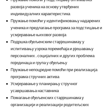
развоја ученика на основу утврђених
индивидуалних карактеристика
Пружање помоћи у идентификовању надарених
ученика и предлагање програма за подстицање и
усмјеравање њиховог развоја
Подршка ођељенским старјешинамау у
испитивању узрока поремећаја и рјешавању
персоналних , социјалних и других проблема
појединаца и група у ођељењу
Пружање непоцредне помоћи при реализација
програма стручних актива
Усмјеравање у планирању стручног
усавршавања наставника
Помагање ођељенских старјешинама у
организацији и реализацији родитељских