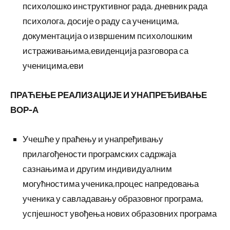
психолошко инструктивног рада, дневник рада
психолога, досије о раду са ученицима,
документација о извршеним психолошким
истраживањима,евиденција разговора са
ученицима,еви
ПРАЋЕЊЕ РЕАЛИЗАЦИЈЕ И УНАПРЕЂИВАЊЕ
ВОР-А
Учешће у праћењу и унапређивању
прилагођености програмских садржаја
сазнањима и другим индивидуалним
могућностима ученика,процес напредовања
ученика у савладавању образовног програма,
успјешност увођења нових образовних програма