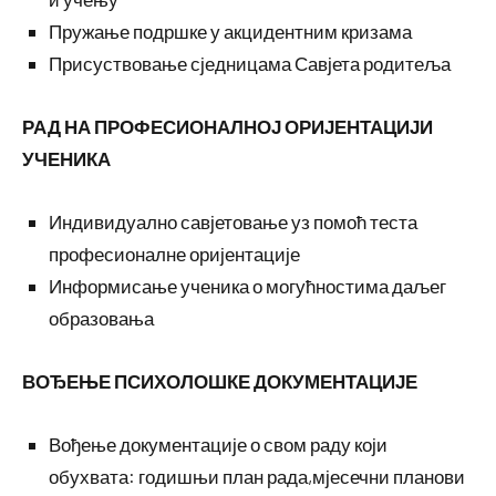
Пружање подршке у акцидентним кризама
Присуствовање сједницама Савјета родитеља
РАД НА ПРОФЕСИОНАЛНОЈ ОРИЈЕНТАЦИЈИ
УЧЕНИКА
Индивидуално савјетовање уз помоћ теста
професионалне оријентације
Информисање ученика о могућностима даљег
образовања
ВОЂЕЊЕ ПСИХОЛОШКЕ ДОКУМЕНТАЦИЈЕ
Вођење документације о свом раду који
обухвата: годишњи план рада,мјесечни планови