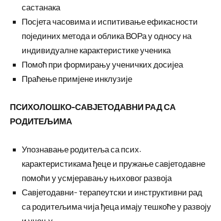
састанака
Посјета часовима и испитивање ефикасности
појединих метода и облика ВОРа у односу на
индивидуалне карактеристике ученика
Помоћ при формирању ученичких досијеа
Праћење примјене инклузије
ПСИХОЛОШКО-САВЈЕТОДАВНИ РАД СА
РОДИТЕЉИМА
Упознавање родитеља са псих.
карактеристикама ђеце и пружање савјетодавне
помоћи у усмјеравању њиховог развоја
Савјетодавни- терапеутски и инструктивни рад
са родитељима чија ђеца имају тешкоће у развоју
и учењу