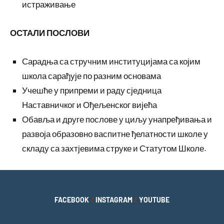
истраживање
ОСТАЛИ ПОСЛОВИ
Сарадња са стручним институцијама са којим
школа сарађује по разним основама
Учешће у припреми и раду сједница
Наставничког и Ођељенског вијећа
Обавља и друге послове у циљу унапређивања и
развоја образовно васпитне ђелатности школе у
складу са захтјевима струке и Статутом Школе.
FACEBOOK
/
INSTAGRAM
/
YOUTUBE