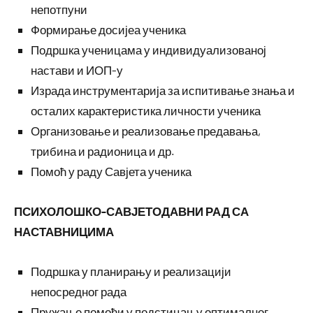
непотпуни
Формирање досијеа ученика
Подршка ученицама у индивидуализованој
настави и ИОП-у
Израда инструментарија за испитивање знања и
осталих карактеристика личности ученика
Организовање и реализовање предавања,
трибина и радионица и др.
Помоћ у раду Савјета ученика
ПСИХОЛОШКО-САВЈЕТОДАВНИ РАД СА
НАСТАВНИЦИМА
Подршка у планирању и реализацији
непосредног рада
Пружање помоћи у подстицању оптималног