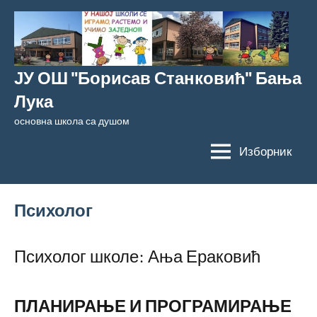
Скочи
на
садржај
ЈУ ОШ "Борисав Станковић" Бања
Лука
основна школа са душом
Изборник
Психолог
Психолог школе: Ања Ераковић
ПЛАНИРАЊЕ И ПРОГРАМИРАЊЕ