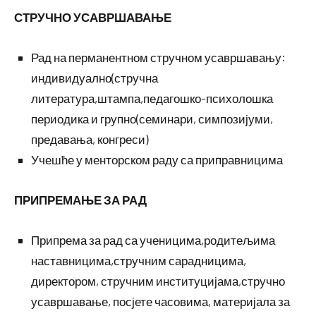
СТРУЧНО УСАВРШАВАЊЕ
Рад на перманентном стручном усавршавању:
индивидуално(стручна
литература,штампа,педагошко-психолошка
периодика и групно(семинари, симпозијуми,
предавања, конгреси)
Учешће у менторском раду са приправницима
ПРИПРЕМАЊЕ ЗА РАД
Припрема за рад са ученицима,родитељима
наставницима,стручним сарадницима,
директором, стручним институцијама,стручно
усавршавање, посјете часовима, материјала за