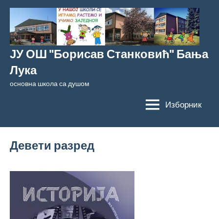
Скочи
на
садржај
ЈУ ОШ "Борисав Станковић" Бања
Лука
основна школа са душом
Изборник
Девети разред