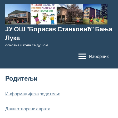
Скочи
на
садржај
ЈУ ОШ "Борисав Станковић" Бања
Лука
основна школа са душом
Изборник
Родитељи
Информације за родитеље
Дани отворених врата