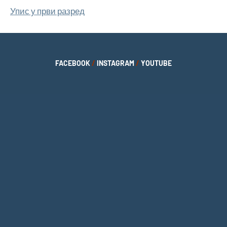
Упис у први разред
FACEBOOK
/
INSTAGRAM
/
YOUTUBE