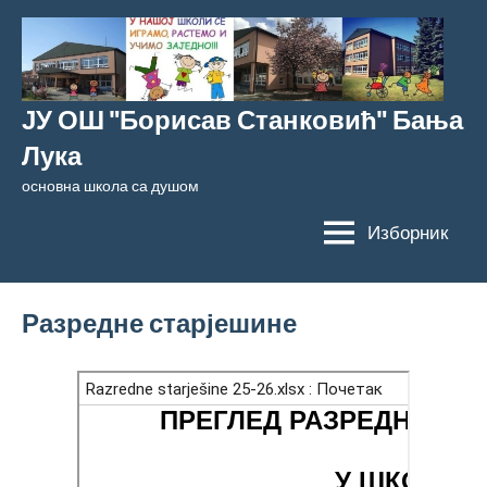
Скочи
на
садржај
ЈУ ОШ "Борисав Станковић" Бања
Лука
основна школа са душом
Изборник
Разредне старјешине