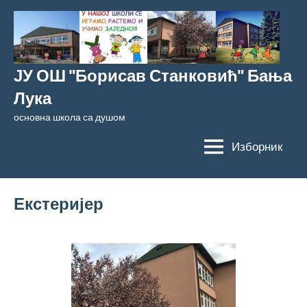
Скочи
на
садржај
ЈУ ОШ "Борисав Станковић" Бања
Лука
основна школа са душом
Изборник
Екстеријер