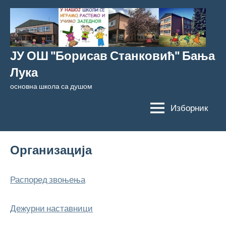
Скочи
на
садржај
ЈУ ОШ "Борисав Станковић" Бања
Лука
основна школа са душом
Изборник
Организација
Распоред звоњења
Дежурни наставници