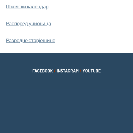
Школски календар
Распоред учионица
Разредне старјешине
FACEBOOK
/
INSTAGRAM
/
YOUTUBE