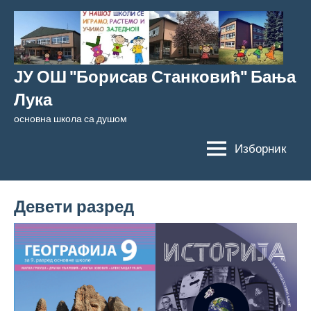
Скочи
на
садржај
ЈУ ОШ "Борисав Станковић" Бања
Лука
основна школа са душом
Изборник
Девети разред