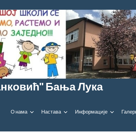
анковић" Бања Лука
О нама
Настава
Информације
Галер