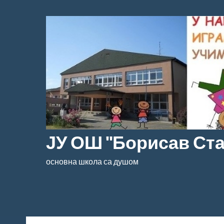
Скочи
на
садржај
ЈУ ОШ "Борисав Ст
основна школа са душом