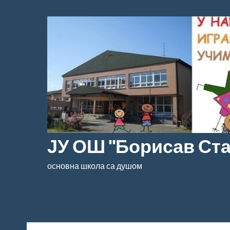
Скочи
на
садржај
ЈУ ОШ "Борисав Ст
основна школа са душом