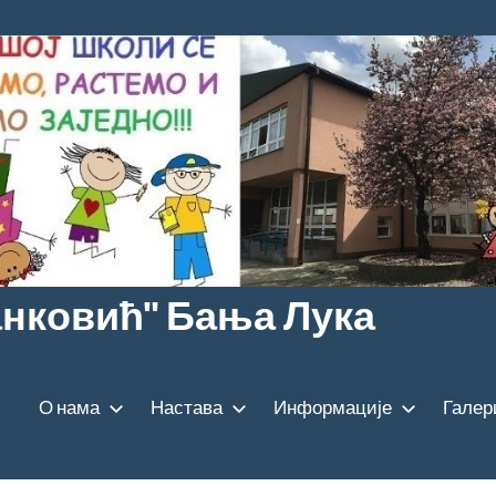
анковић" Бања Лука
О нама
Настава
Информације
Галер