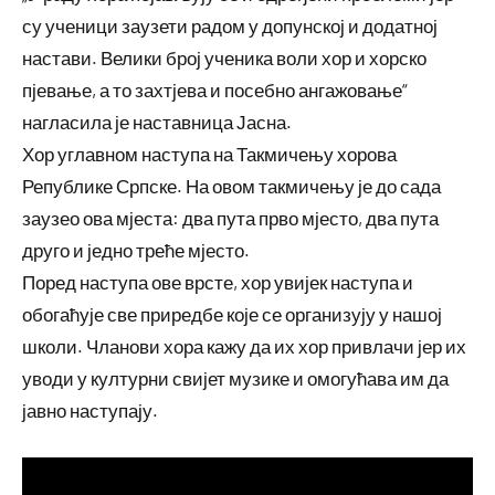
су ученици заузети радом у допунској и додатној
настави. Велики број ученика воли хор и хорско
пјевање, а то захтјева и посебно ангажовање“
нагласила је наставница Јасна.
Хор углавном наступа на Такмичењу хорова
Републике Српске. На овом такмичењу је до сада
заузео ова мјеста: два пута прво мјесто, два пута
друго и једно треће мјесто.
Поред наступа ове врсте, хор увијек наступа и
обогаћује све приредбе које се организују у нашој
школи. Чланови хора кажу да их хор привлачи јер их
уводи у културни свијет музике и омогућава им да
јавно наступају.