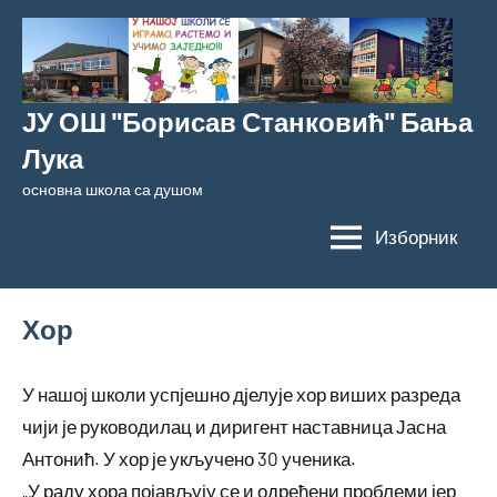
Скочи
на
садржај
ЈУ ОШ "Борисав Станковић" Бања
Лука
основна школа са душом
Изборник
Хор
У нашој школи успјешно дјелује хор виших разреда
чији је руководилац и диригент наставница Јасна
Антонић. У хор је укључено 30 ученика.
„У раду хора појављују се и одређени проблеми јер