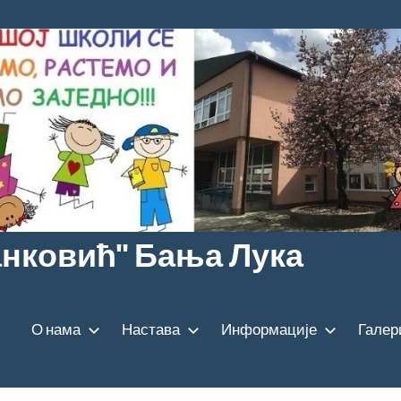
анковић" Бања Лука
О нама
Настава
Информације
Галер