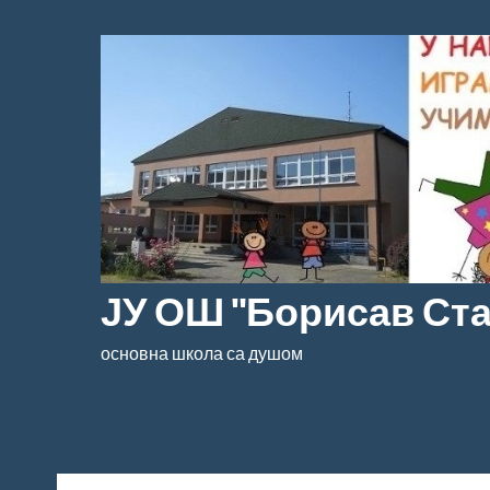
Скочи
на
садржај
ЈУ ОШ "Борисав Ст
основна школа са душом