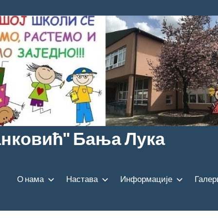
анковић" Бања Лука
О нама
Настава
Информације
Галер