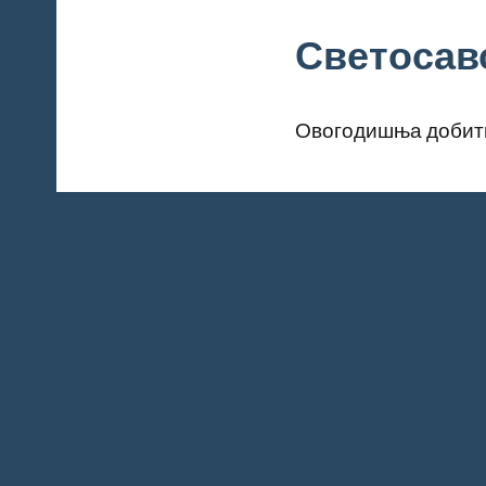
Светосавс
Овогодишња добитн