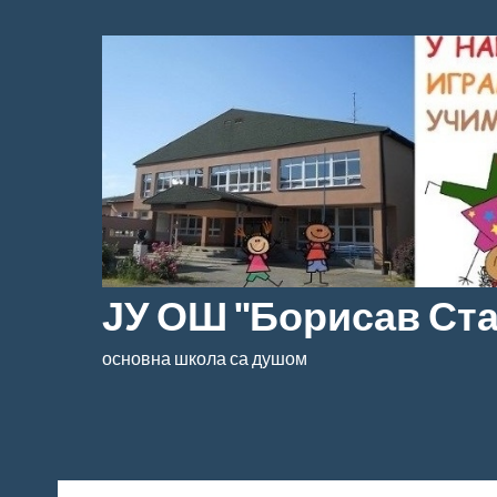
Скочи
на
садржај
ЈУ ОШ "Борисав Ст
основна школа са душом