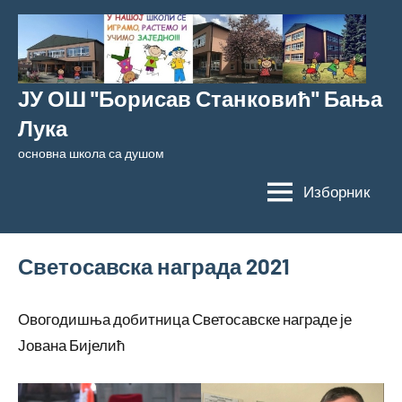
Скочи
на
садржај
ЈУ ОШ "Борисав Станковић" Бања
Лука
основна школа са душом
Изборник
Светосавска награда 2021
Овогодишња добитница Светосавске награде је
Јована Бијелић