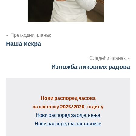
Кретање
Претходни чланак
Наша Искра
чланка
Следећи чланак
Изложба ликовних радова
Нови распоред часова
за школску 2025/2026. годину
Нови распоред за одјељења
Нови распоред за наставнике