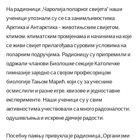
На радионици „Чаролија поларног свијета“ наши
ученици упознали су се са занимљивостима
Арктика и Антарктика – животињским свијетом,
климом, климатским промјенама и начинима на које
се живи свијет прилагођава суровим условима на
поларним подручјима. Радионицу су припремили и
одржали чланови Биолошке секције Католичке
гимназије заједно са својом професорицом
биологије Тањом Марић, који су за учеснике
осмислили и разне игре, квизове и једноставне
експерименте. Наши ученици су у свим
активностима учествовали са много радозналости,
одушевљења и искрене дјечије радости.
Посебну пажњу привукла је радионица „Организми