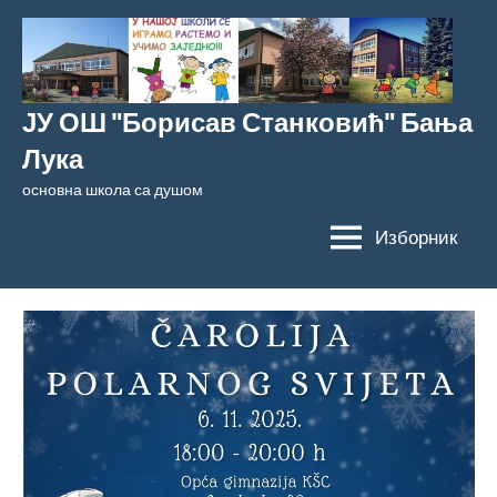
Скочи
на
садржај
ЈУ ОШ "Борисав Станковић" Бања
Лука
основна школа са душом
Изборник