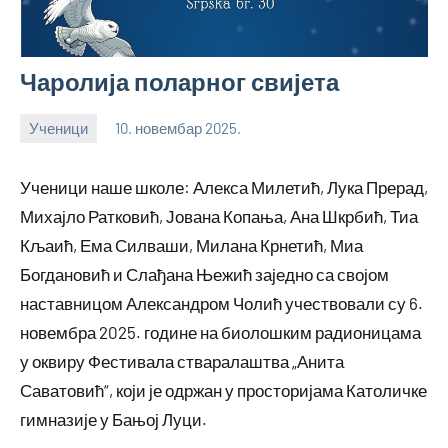
Чаролија поларног свијета
Ученици
10. новембар 2025.
bstankovic
Ученици наше школе: Алекса Милетић, Лука Прерад,
Михајло Ратковић, Јована Копања, Ана Шкрбић, Тиа
Кљаић, Ема Силваши, Милана Крнетић, Миа
Богдановић и Слађана Њежић заједно са својом
наставницом Александром Чолић учествовали су 6.
новембра 2025. године на биолошким радионицама
у оквиру Фестивала стваралаштва „Анита
Саватовић“, који је одржан у просторијама Католичке
гимназије у Бањој Луци.