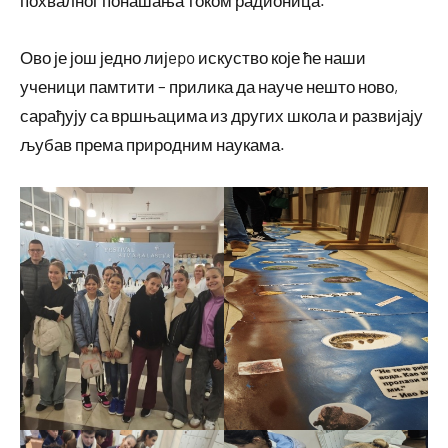
Ово је још једно лијepo искуство које ће наши
ученици памтити – прилика да науче нешто ново,
сарађују са вршњацима из других школа и развијају
љубав према природним наукама.