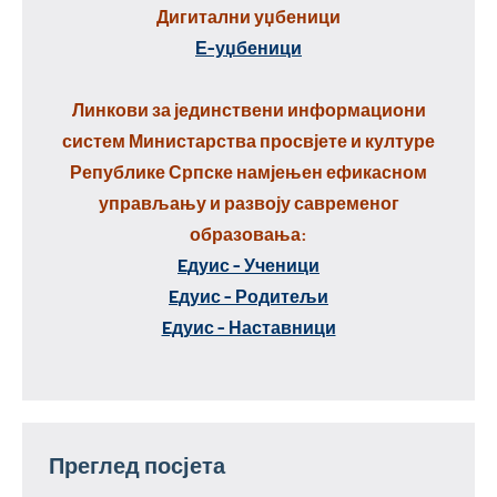
Дигитални уџбеници
Е-уџбеници
Линкови за јединствени информациони
систем Министарства просвјете и културе
Републике Српске намјењен ефикасном
управљању и развоју савременог
образовања:
Eдуис - Ученици
Eдуис - Родитељи
Eдуис - Наставници
Преглед посјета