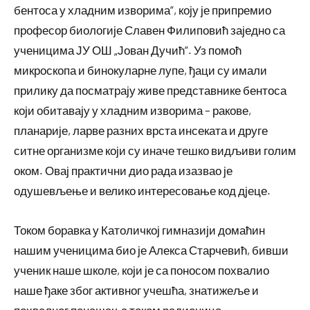
бентоса у хладним изворима“, коју је припремио
професор биологије Славен Филиповић заједно са
ученицима ЈУ ОШ „Јован Дучић“. Уз помоћ
микроскопа и бинокуларне лупе, ђаци су имали
прилику да посматрају живе представнике бентоса
који обитавају у хладним изворима – ракове,
планарије, ларве разних врста инсеката и друге
ситне организме који су иначе тешко видљиви голим
оком. Овај практични дио рада изазвао је
одушевљење и велико интересовање код дјеце.
Током боравка у Католичкој гимназији домаћин
нашим ученицима био је Алекса Старчевић, бивши
ученик наше школе, који је са поносом похвалио
наше ђаке због активног учешћа, знатижеље и
похвалног понашања током радионица.