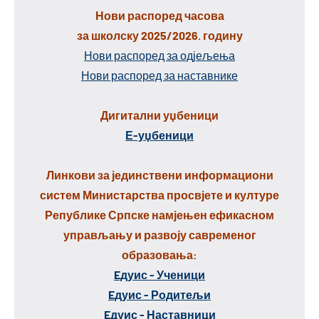
Нови распоред часова
за школску 2025/2026. годину
Нови распоред за одјељења
Нови распоред за наставнике
Дигитални уџбеници
Е-уџбеници
Линкови за јединствени информациони
систем Министарства просвјете и културе
Републике Српске намјењен ефикасном
управљању и развоју савременог
образовања:
Eдуис - Ученици
Eдуис - Родитељи
Eдуис - Наставници