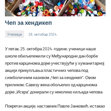
Чеп за хендикеп
Ученици
28. октобар 2024.
bstankovic
У петак, 25. октобра 2024. године, ученици наше
школе обиљележили су Међународни дан борбе
против карцинома дојке учествујући у хуманитарној
акцији прикупљања пластичних чепова под
симболичним називом „Чеп за хендикеп“. Овом
приликом, Савезу жена обољелих од карцинома
дојке „Искра“ донирали су неколико хиљада чепова.
Покретач акције, наставник Павле Јанковић, истакао