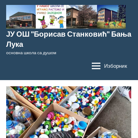
Скочи
на
садржај
ЈУ ОШ "Борисав Станковић" Бања
Лука
основна школа са душом
Изборник