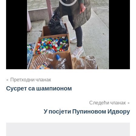
Кретање
Претходни чланак
Сусрет са шампионом
чланка
Следећи чланак
У посјети Пупиновом Идвору