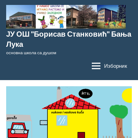
Скочи
на
садржај
ЈУ ОШ "Борисав Станковић" Бања
Лука
основна школа са душом
Изборник