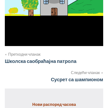
Кретање
Претходни чланак
Школска саобраћајна патрола
чланка
Следећи чланак
Сусрет са шампионом
Нови распоред часова