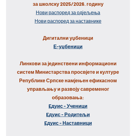
за школску 2025/2026. годину
Нови распоред за одјељења
Нови распоред за наставнике
Дигитални уџбеници
Е-уџбеници
Линкови за јединствени информациони
систем Министарства просвјете и културе
Републике Српске намјењен ефикасном
управљању и развоју савременог
образовања:
Eдуис - Ученици
Eдуис - Родитељи
Eдуис - Наставници