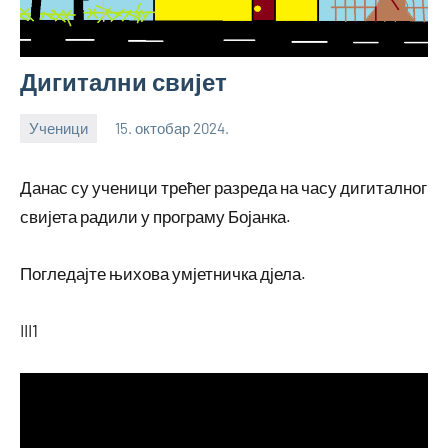
Дигитални свијет
Ученици
15. октобар 2024.
bstankovic
Данас су ученици трећег разреда на часу дигиталног
свијета радили у програму Бојанка.
Погледајте њихова умјетничка дјела.
III1