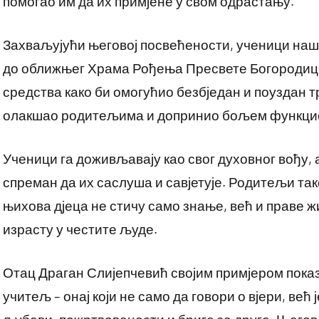
помогао им да их примјене у свом одрастању.
Захваљујући његовој посвећености, ученици наш
до оближњег Храма Рођења Пресвете Богородице.
средства како би омогућио безбједан и поуздан тр
олакшао родитељима и допринио бољем функцио
Ученици га доживљавају као свог духовног вођу, а
спреман да их саслуша и савјетује. Родитељи тако
њихова дјеца не стичу само знање, већ и праве ж
израсту у честите људе.
Отац Драган Слијепчевић својим примјером показ
учитељ – онај који не само да говори о вјери, већ