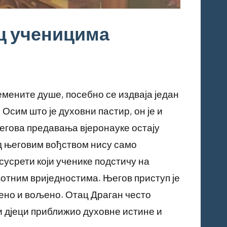
ц ученицима
емените душе, посебно се издваја један
Осим што је духовни пастир, он је и
његова предавања вјеронауке остају
д његовим вођством нису само
сусрети који ученике подстичу на
тним вриједностима. Његов приступ је
аћено и вољено. Отац Драган често
и дјеци приближио духовне истине и