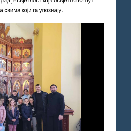
ад је свјетлост која освјетљава пут
 свима који га упознају.