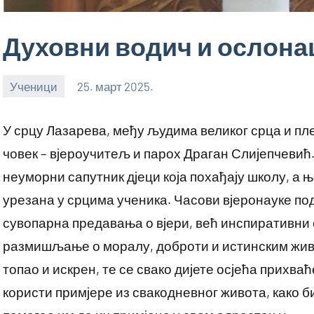
Духовни водич и ослона
Ученици
25. март 2025.
bstankovic
У срцу Лазарева, међу људима великог срца и пл
човек – вјероучитељ и парох Драган Слијепчевић. 
неуморни сапутник дјеци која похађају школу, а 
урезана у срцима ученика. Часови вјеронауке по
сувопарна предавања о вјери, већ инспиративни 
размишљање о моралу, доброти и истинским живо
топао и искрен, те се свако дијете осјећа прихв
користи примјере из свакодневног живота, како б