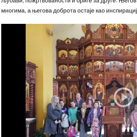
љубави, пожртвованости и бриге за друге. Његов р
многима, а његова доброта остаје као инспирација