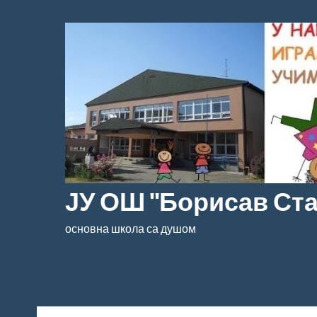
Скочи
на
садржај
ЈУ ОШ "Борисав Ст
основна школа са душом