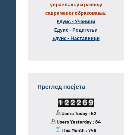
управљању и развоју
савременог образовања:
Eдуис - Ученици
Eдуис - Родитељи
Eдуис - Наставници
Преглед посјета
Users Today : 52
Users Yesterday : 84
This Month : 746