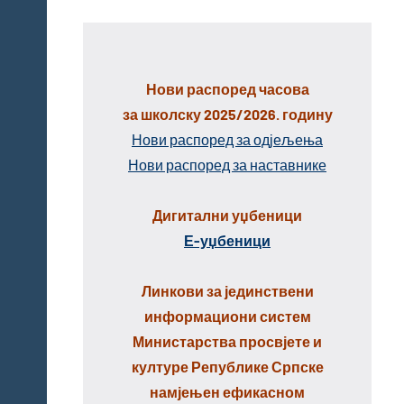
Нови распоред часова
за школску 2025/2026. годину
Нови распоред за одјељења
Нови распоред за наставнике
Дигитални уџбеници
Е-уџбеници
Линкови за јединствени
информациони систем
Министарства просвјете и
културе Републике Српске
намјењен ефикасном