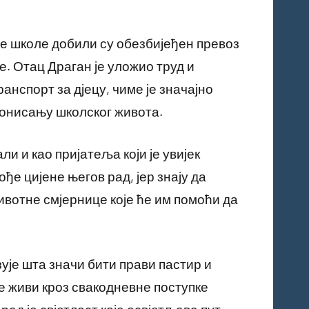
е школе добили су обезбијеђен превоз
 Отац Драган је уложио труд и
анспорт за дјецу, чиме је значајно
нисању школског живота.
ли и као пријатеља који је увијек
ђе цијене његов рад, јер знају да
ивотне смјернице које ће им помоћи да
ује шта значи бити прави пастир и
 је живи кроз свакодневне поступке