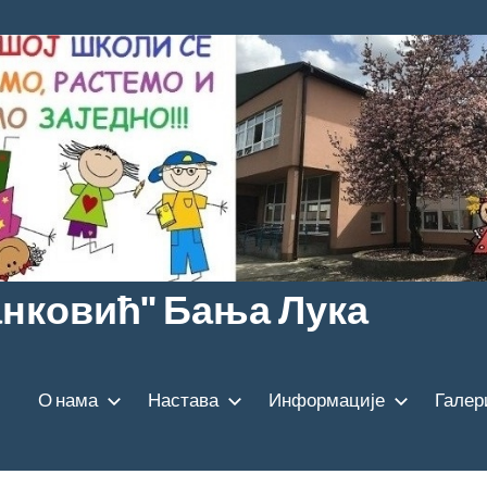
анковић" Бања Лука
О нама
Настава
Информације
Галер