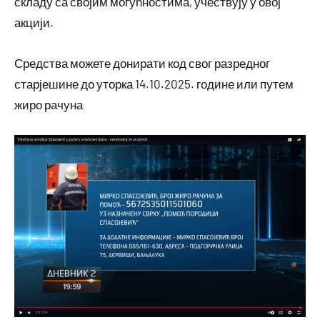
складу са својим могућностима, учествују у овој
акцији.
Средства можете донирати код свог разредног
старјешине до уторка 14.10.2025. године или путем
жиро рачуна