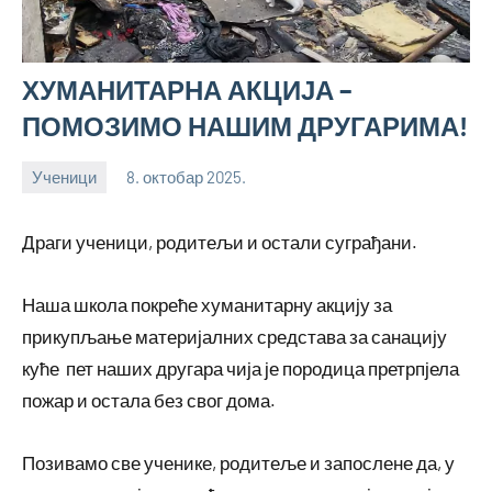
ХУМАНИТАРНА АКЦИЈА –
ПОМОЗИМО НАШИМ ДРУГАРИМА!
Ученици
8. октобар 2025.
bstankovic
Драги ученици, родитељи и остали суграђани.
Наша школа покреће хуманитарну акцију за
прикупљање материјалних средстава за санацију
куће пет наших другара чија је породица претрпјела
пожар и остала без свог дома.
Позивамо све ученике, родитеље и запослене да, у