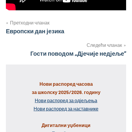
Кретање
Претходни чланак
Европски дан језика
чланка
Следећи чланак
Гости поводом „Дјечије недјеље“
Нови распоред часова
за школску 2025/2026. годину
Нови распоред за одјељења
Нови распоред за наставнике
Дигитални уџбеници