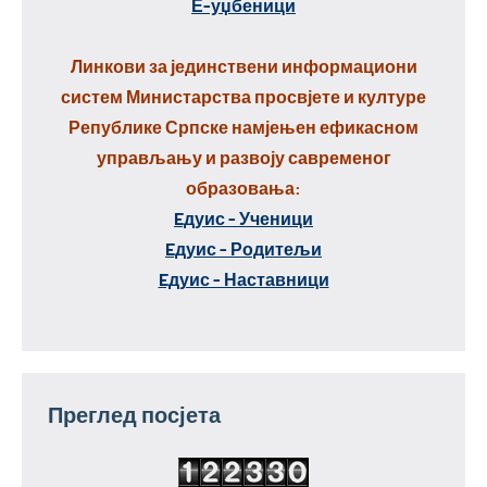
Е-уџбеници
Линкови за јединствени информациони
систем Министарства просвјете и културе
Републике Српске намјењен ефикасном
управљању и развоју савременог
образовања:
Eдуис - Ученици
Eдуис - Родитељи
Eдуис - Наставници
Преглед посјета