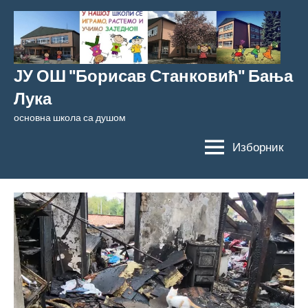
Скочи
на
садржај
ЈУ ОШ "Борисав Станковић" Бања
Лука
основна школа са душом
Изборник