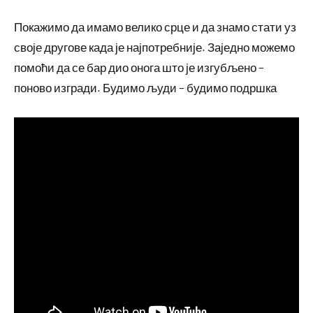
Покажимо да имамо велико срце и да знамо стати уз
своје другове када је најпотребније. Заједно можемо
помоћи да се бар дио онога што је изгубљено –
поново изгради. Будимо људи – будимо подршка