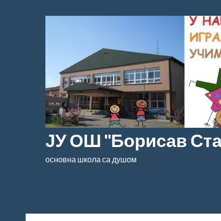
Скочи
на
садржај
ЈУ ОШ "Борисав Ст
основна школа са душом