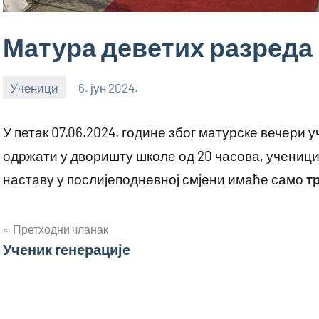
Матура деветих разреда
Ученици
6. јун 2024.
bstankovic
У петак 07.06.2024. године због матурске вечери 
одржати у дворишту школе од 20 часова, ученици
наставу у послијеподневној смјени имаће само
т
Кретање
Претходни чланак
Ученик генерације
чланка