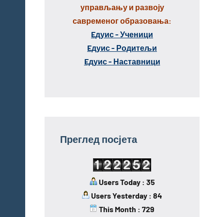
управљању и развоју
савременог образовања:
Eдуис - Ученици
Eдуис - Родитељи
Eдуис - Наставници
Преглед посјета
Users Today : 35
Users Yesterday : 84
This Month : 729