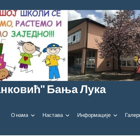
анковић" Бања Лука
О нама
Настава
Информације
Галер