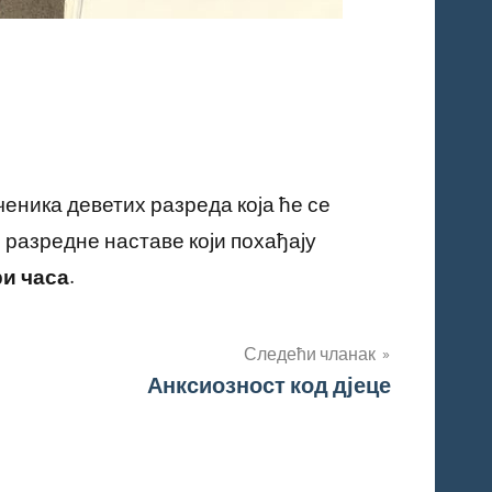
ученика деветих разреда која ће се
 разредне наставе који похађају
ри часа
.
Следећи чланак
Анксиозност код дјеце