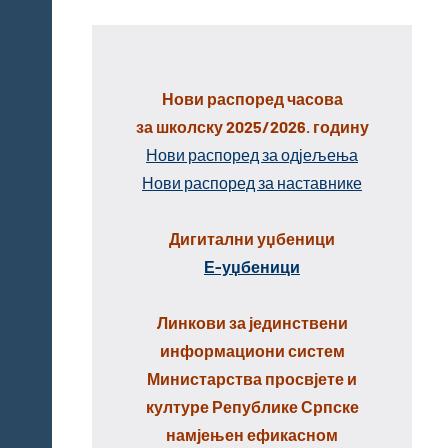
Нови распоред часова
за школску 2025/2026. годину
Нови распоред за одјељења
Нови распоред за наставнике
Дигитални уџбеници
Е-уџбеници
Линкови за јединствени
информациони систем
Министарства просвјете и
културе Републике Српске
намјењен ефикасном