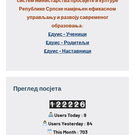
систем Министарства просвјете и културе
Републике Српске намјењен ефикасном
управљању и развоју савременог
образовања:
Eдуис - Ученици
Eдуис - Родитељи
Eдуис - Наставници
Преглед посјета
Users Today : 9
Users Yesterday : 84
This Month : 703