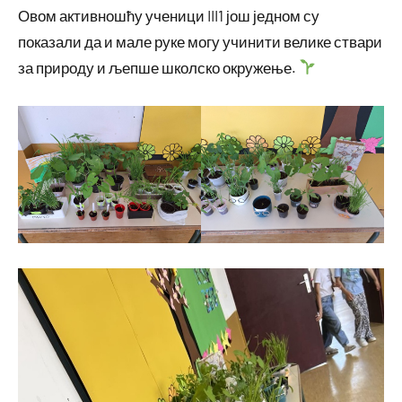
Овом активношћу ученици III1 још једном су
показали да и мале руке могу учинити велике ствари
за природу и љепше школско окружење.