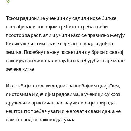
Током радионице ученици су садили нове биљке,
пресађивали оне којима је био потребан већи
простор за раст, али и учили како се правилно његују
биљке, колико им значе свјетлост, вода и добра
земља. Посебну пажњу посветили су бризи о свакој
саксији, пажљиво заливајући и уређујући своје мале
зелене кутке.
Изложба је школски ходник разнобојним цвијећем,
листовима и дјечијим радовима, а ученици су кроз
дружење и практичан рад научили да је природа
нешто што треба чувати и његовати сваки дан, а не
само поводом важних датума.