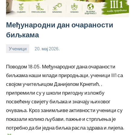
Међународни дан очараности
биљкама
Ученици
20. мај 2026.
bstankovic
Поводом 18.05. Међународног дана очараности
биљкама наши млади природњаци, ученици III1 са
својом учитељицом Данијелом Крнетић, ,
припремили су у школи пригодну изложбу
посвећену свијету биљака и значају њиховог
очувања. Кроз занимљиве активности ученици су
показали колико љубави, пажње и стрпљења је
потребно да би једна биљка расла здрава и лијепа.