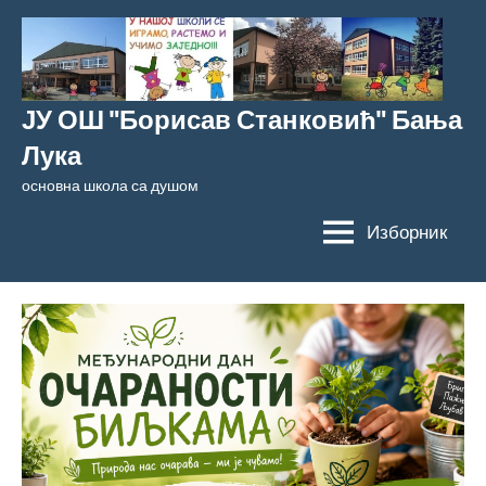
Скочи
на
садржај
ЈУ ОШ "Борисав Станковић" Бања
Лука
основна школа са душом
Изборник