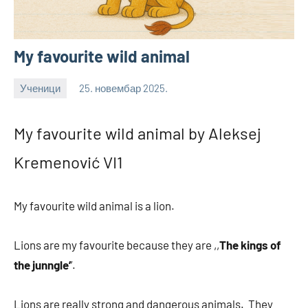
My favourite wild animal
Ученици
25. новембар 2025.
bstankovic
My favourite wild animal by Aleksej
Kremenović VI1
My favourite wild animal is a lion.
Lions are my favourite because they are ,,
The kings of
the
junngle’
’.
Lions are really strong and dangerous animals. They