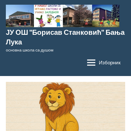
Скочи
на
садржај
ЈУ ОШ "Борисав Станковић" Бања
Лука
основна школа са душом
Изборник