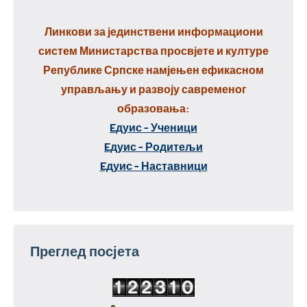
Линкови за јединствени информациони
систем Министарства просвјете и културе
Републике Српске намјењен ефикасном
управљању и развоју савременог
образовања:
Eдуис - Ученици
Eдуис - Родитељи
Eдуис - Наставници
Преглед посјета