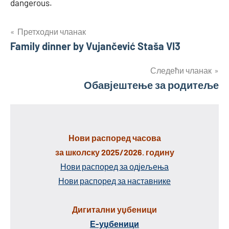
dangerous.
Кретање
Претходни чланак
Family dinner by Vujančević Staša VI3
чланка
Следећи чланак
Обавјештење за родитеље
Нови распоред часова
за школску 2025/2026. годину
Нови распоред за одјељења
Нови распоред за наставнике
Дигитални уџбеници
Е-уџбеници