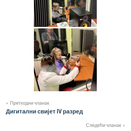
Кретање
Претходни чланак
Дигитални свијет IV разред
чланка
Следећи чланак