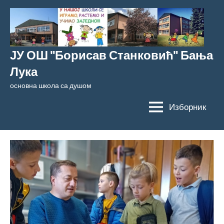
Скочи
на
садржај
ЈУ ОШ "Борисав Станковић" Бања
Лука
основна школа са душом
Изборник