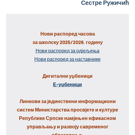
Сестре Ружичић
Нови распоред часова
за школску 2025/2026. годину
Нови распоред за одјељења
Нови распоред за наставнике
Дигитални уџбеници
Е-уџбеници
Линкови за јединствени информациони
систем Министарства просвјете и културе
Републике Српске намјењен ефикасном
управљању и развоју савременог
образовања: