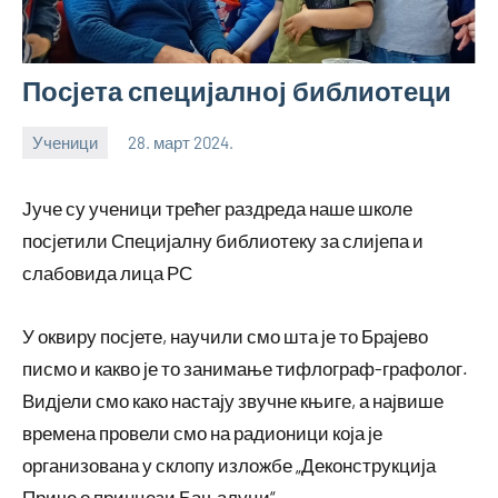
Посјета специјалној библиотеци
Ученици
28. март 2024.
bstankovic
Јуче су ученици трећег раздреда наше школе
посјетили Специјалну библиотеку за слијепа и
слабовида лица РС
У оквиру посјете, научили смо шта је то Брајево
писмо и какво је то занимање тифлограф-графолог.
Видјели смо како настају звучне књиге, а највише
времена провели смо на радионици која је
организована у склопу изложбе „Деконструкција
Приче о принцези Бањалуци“.