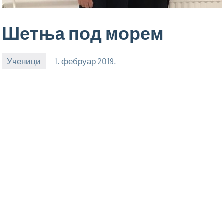
Шетња под морем
Ученици
1. фебруар 2019.
bstankovic