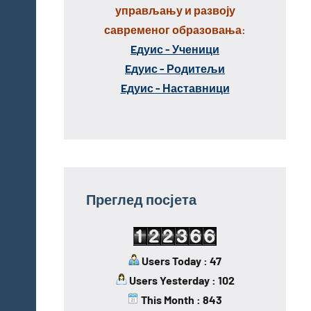
управљању и развоју
савременог образовања:
Eдуис - Ученици
Eдуис - Родитељи
Eдуис - Наставници
Преглед посјета
Users Today : 47
Users Yesterday : 102
This Month : 843