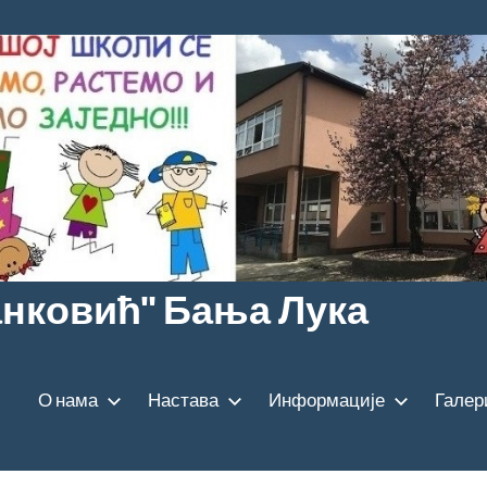
анковић" Бања Лука
О нама
Настава
Информације
Галер