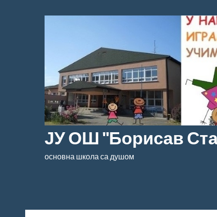
Скочи
на
садржај
ЈУ ОШ "Борисав Ст
основна школа са душом