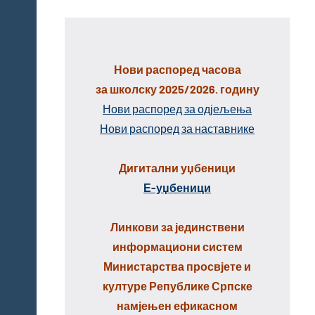
Нови распоред часова
за школску 2025/2026. годину
Нови распоред за одјељења
Нови распоред за наставнике
Дигитални уџбеници
Е-уџбеници
Линкови за јединствени
информациони систем
Министарства просвјете и
културе Републике Српске
намјењен ефикасном