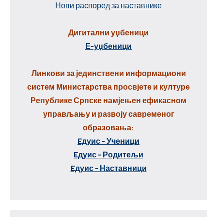
Нови распоред за наставнике
Дигитални уџбеници
Е-уџбеници
Линкови за јединствени информациони
систем Министарства просвјете и културе
Републике Српске намјењен ефикасном
управљању и развоју савременог
образовања:
Eдуис - Ученици
Eдуис - Родитељи
Eдуис - Наставници