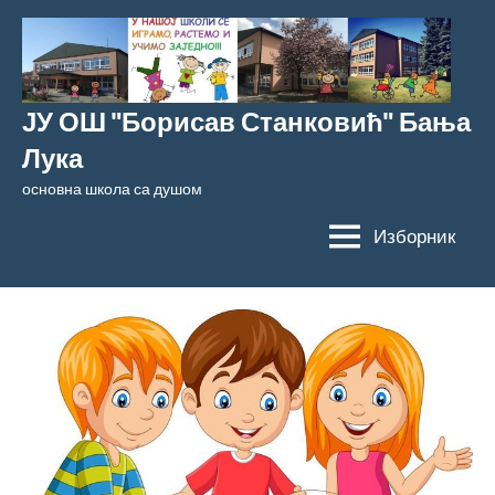
Скочи
на
садржај
ЈУ ОШ "Борисав Станковић" Бања
Лука
основна школа са душом
Изборник