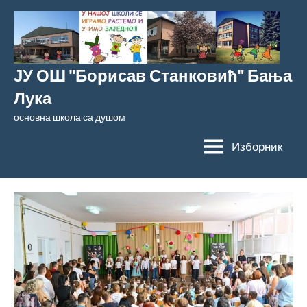
Скочи
на
садржај
ЈУ ОШ "Борисав Станковић" Бања
Лука
основна школа са душом
Изборник