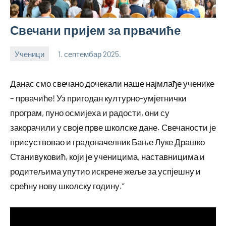
Свечани пријем за првачиће
Ученици
1. септембар 2025.
bstankovic
Данас смо свечано дочекали наше најмлађе ученике
– првачиће! Уз пригодан културно-умјетнички
програм, пуно осмијеха и радости, они су
закорачили у своје прве школске дане. Свечаности је
присуствовао и градоначелник Бање Луке Драшко
Станивуковић, који је ученицима, наставницима и
родитељима упутио искрене жеље за успјешну и
срећну нову школску годину.“