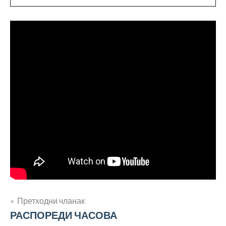
Кретање
Претходни чланак
РАСПОРЕДИ ЧАСОВА
чланка