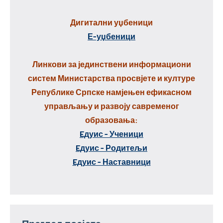
Дигитални уџбеници
Е-уџбеници
Линкови за јединствени информациони
систем Министарства просвјете и културе
Републике Српске намјењен ефикасном
управљању и развоју савременог
образовања:
Eдуис - Ученици
Eдуис - Родитељи
Eдуис - Наставници