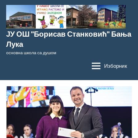
Скочи
на
садржај
ЈУ ОШ "Борисав Станковић" Бања
Лука
основна школа са душом
Изборник