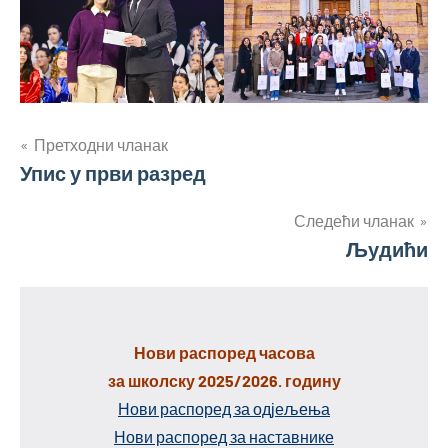
Кретање
Претходни чланак
Упис у први разред
чланка
Следећи чланак
Људићи
Нови распоред часова
за школску 2025/2026. годину
Нови распоред за одјељења
Нови распоред за наставнике