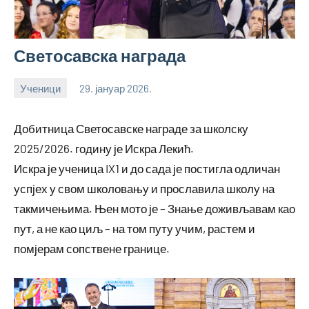
Светосавска награда
Ученици
29. јануар 2026.
bstankovic
Добитница Светосавске награде за школску
2025/2026. годину је Искра Лекић.
Искра је ученица IX1 и до сада је постигла одличан
успјех у свом школовању и прославила школу на
такмичењима. Њен мото је – Знање доживљавам као
пут, а не као циљ – на том путу учим, растем и
помјерам сопствене границе.