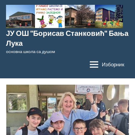
Скочи
на
садржај
ЈУ ОШ "Борисав Станковић" Бања
Лука
основна школа са душом
Изборник