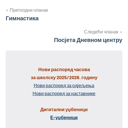
Кретање
Претходни чланак
Гимнастика
чланка
Следећи чланак
Посјета Дневном центру
Нови распоред часова
за школску 2025/2026. годину
Нови распоред за одјељења
Нови распоред за наставнике
Дигитални уџбеници
Е-уџбеници