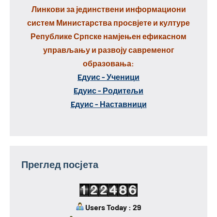
Линкови за јединствени информациони
систем Министарства просвјете и културе
Републике Српске намјењен ефикасном
управљању и развоју савременог
образовања:
Eдуис - Ученици
Eдуис - Родитељи
Eдуис - Наставници
Преглед посјета
Users Today : 29