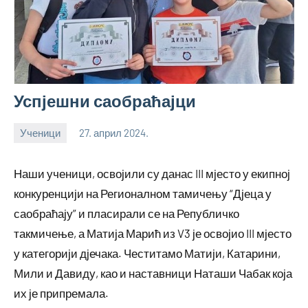
Успјешни саобраћајци
Ученици
27. април 2024.
bstankovic
Наши ученици, освојили су данас III мјесто у екипној
конкуренцији на Регионалном тамичењу “Дјеца у
саобраћају” и пласирали се на Републичко
такмичење, а Матија Марић из V3 је освојио III мјесто
у категорији дјечака. Честитамо Матији, Катарини,
Мили и Давиду, као и наставници Наташи Чабак која
их је припремала.