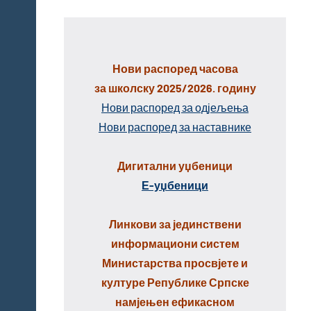
Нови распоред часова
за школску 2025/2026. годину
Нови распоред за одјељења
Нови распоред за наставнике
Дигитални уџбеници
Е-уџбеници
Линкови за јединствени
информациони систем
Министарства просвјете и
културе Републике Српске
намјењен ефикасном