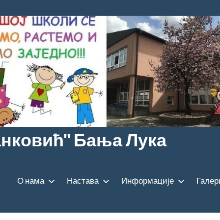
анковић" Бања Лука
О нама
Настава
Информације
Галер