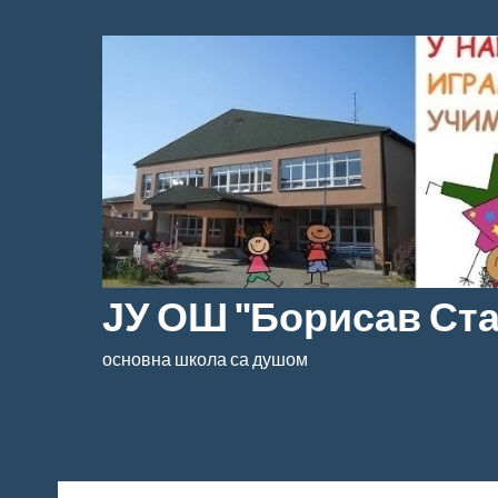
Скочи
на
садржај
ЈУ ОШ "Борисав Ст
основна школа са душом