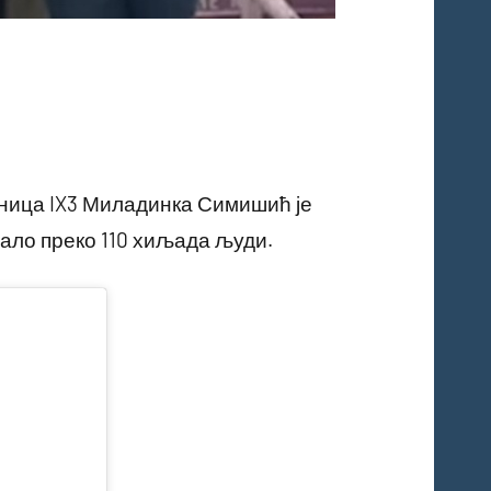
ница IX3 Миладинка Симишић је
дало преко 110 хиљада људи.