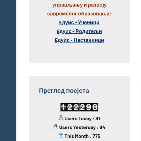
управљању и развоју
савременог образовања:
Eдуис - Ученици
Eдуис - Родитељи
Eдуис - Наставници
Преглед посјета
Users Today : 81
Users Yesterday : 84
This Month : 775