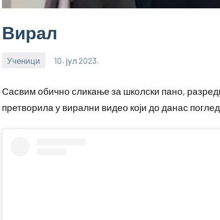
Вирал
Ученици
10. јул 2023.
bstankovic
Сасвим обично сликање за школски пано, разред
претворила у вирални видео који до данас погле