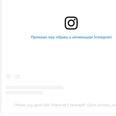
Прикажи ову објаву у апликацији Instagram
Објава коју дели ОШ “Борисав Станковић” (@os_borisav_sta