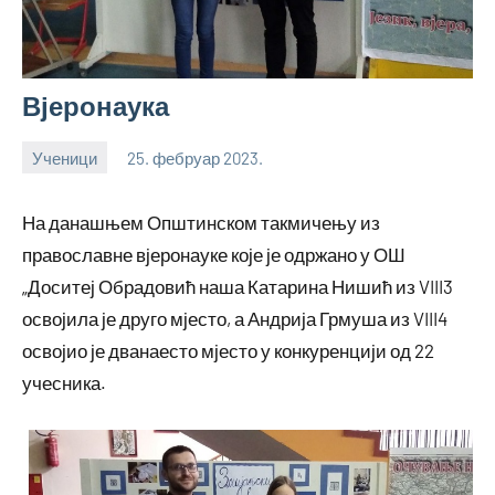
Вјеронаука
Ученици
25. фебруар 2023.
bstankovic
На данашњем Општинском такмичењу из
православне вјеронауке које је одржано у ОШ
„Доситеј Обрадовић наша Катарина Нишић из VIII3
освојила је друго мјесто, а Андрија Грмуша из VIII4
освојио је дванаесто мјесто у конкуренцији од 22
учесника.