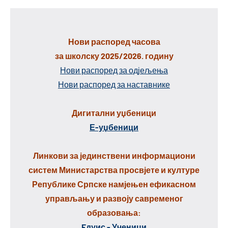
Нови распоред часова
за школску 2025/2026. годину
Нови распоред за одјељења
Нови распоред за наставнике
Дигитални уџбеници
Е-уџбеници
Линкови за јединствени информациони
систем Министарства просвјете и културе
Републике Српске намјењен ефикасном
управљању и развоју савременог
образовања:
Eдуис - Ученици