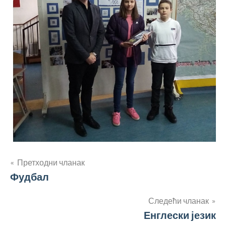
Кретање
Претходни чланак
Фудбал
чланка
Следећи чланак
Енглески језик