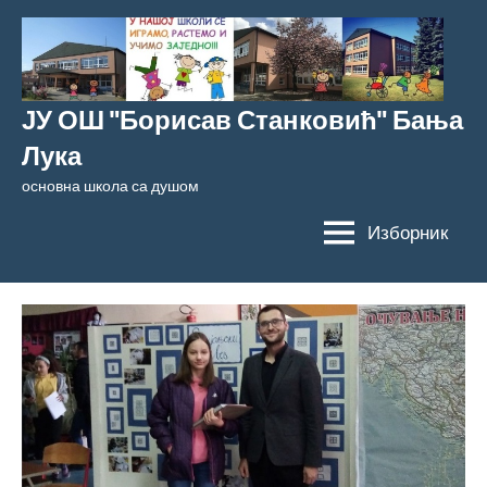
Скочи
на
садржај
ЈУ ОШ "Борисав Станковић" Бања
Лука
основна школа са душом
Изборник