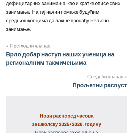
дефицитарних занимања, као и кратке описе свих
занимања. На тај начин помаже будућим
средњошколцима да лакше пронађу жељено
занимање.
Кретање
Претходни чланак
Врло добар наступ наших ученица на
чланка
регионалним такмичењима
Следећи чланак
Прољетни распуст
Нови распоред часова
за школску 2025/2026. годину
Нови распоред за одјељења