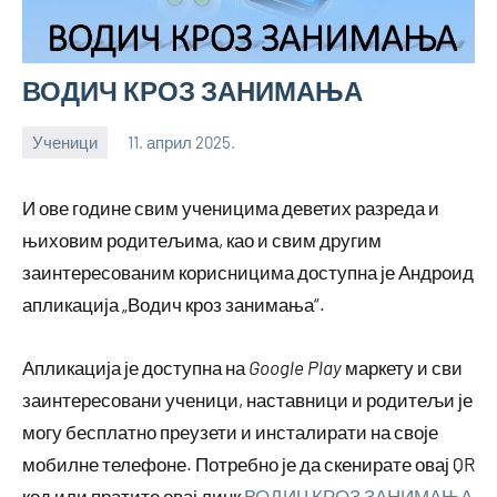
ВОДИЧ КРОЗ ЗАНИМАЊА
Ученици
11. април 2025.
bstankovic
И ове године свим ученицима деветих разреда и
њиховим родитељима, као и свим другим
заинтересованим корисницима доступна је Андроид
апликација „Водич кроз занимања“.
Апликација је доступна на
Google Play
маркету и сви
заинтересовани ученици, наставници и родитељи је
могу бесплатно преузети и инсталирати на своје
мобилне телефоне. Потребно је да скенирате овај QR
код или пратите овај линк
ВОДИЧ КРОЗ ЗАНИМАЊА