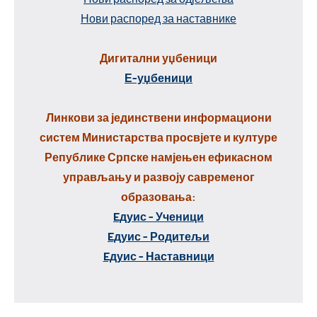
Нови распоред за наставнике
Дигитални уџбеници
Е-уџбеници
Линкови за јединствени информациони
систем Министарства просвјете и културе
Републике Српске намјењен ефикасном
управљању и развоју савременог
образовања:
Eдуис - Ученици
Eдуис - Родитељи
Eдуис - Наставници