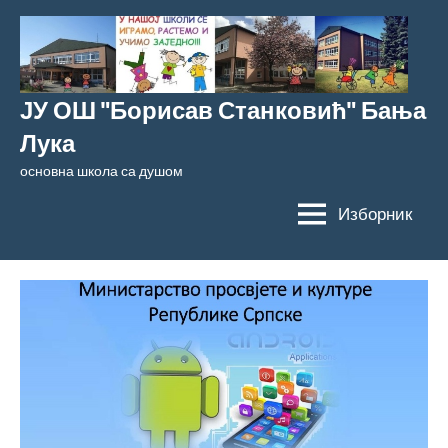
Скочи
на
садржај
ЈУ ОШ "Борисав Станковић" Бања
Лука
основна школа са душом
Изборник