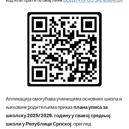
Апликација омогућава ученицима основних школа и
њиховим родитељима приказ
плана уписа за
школску 2025/2026. годину у свакој средњој
школи у Републици Српској
, преглед