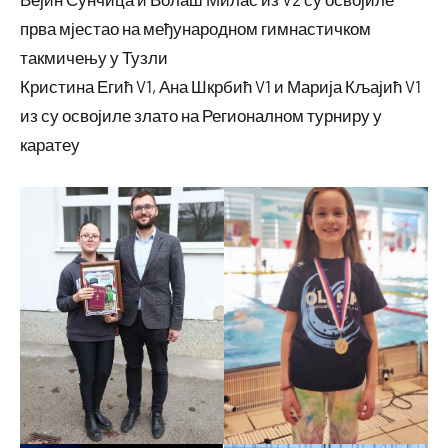
прва мјестао на међународном гимнастичком
такмичењу у Тузли
Кристина Егић V1, Ана Шкрбић V1 и Марија Кљајић V1
из су освојиле злато на Регионалном турниру у
каратеу