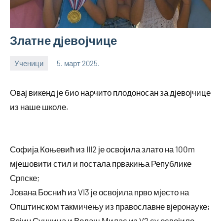
Златне дјевојчице
Ученици
5. март 2025.
bstankovic
Овај викенд је био нарчито плодоносан за дјевојчице
из наше школе.
Софија Коњевић из III2 је освојила злато на 100m
мјешовити стил и постала првакиња Републике
Српске;
Јована Боснић из VI3 је освојила прво мјесто на
Општинском такмичењу из православне вјеронауке;
Вејин Сунчица и Волаш Милас из V2 су освојиле