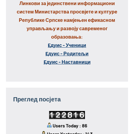
Линкови за јединствени информациони
систем Министарства просвјете и културе
Републике Српске намјењен ефикасном
управљању и развоју савременог
образовања:
Eдуис - Ученици
Eдуис - Родитељи
Eдуис - Наставници
Преглед посјета
Users Today : 86
Users Yesterday : 143