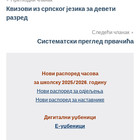
Кретање
Квизови из српског језика за девети
чланка
разред
Следећи чланак
Систематски преглед првачића
Нови распоред часова
за школску 2025/2026. годину
Нови распоред за одјељења
Нови распоред за наставнике
Дигитални уџбеници
Е-уџбеници