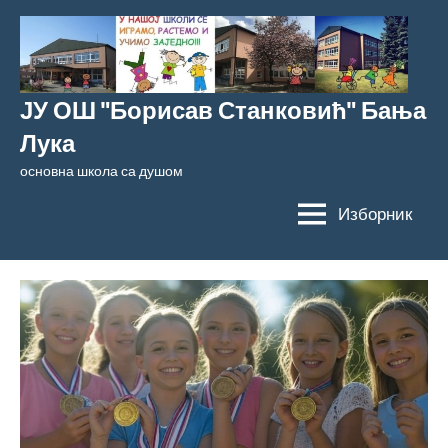
Скочи
на
садржај
ЈУ ОШ "Борисав Станковић" Бања
Лука
основна школа са душом
Изборник