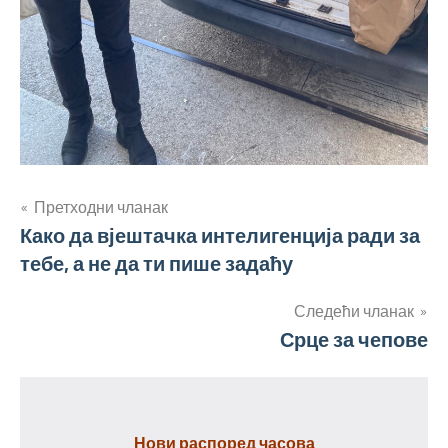
Кретање
Претходни чланак
Како да вјештачка интелигенција ради за
чланка
тебе, а не да ти пише задаћу
Следећи чланак
Срце за чепове
Нови распоред часова