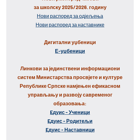
за школску 2025/2026. годину
Нови распоред за одјељења
Нови распоред за наставнике
Дигитални уџбеници
Е-уџбеници
Линкови за јединствени информациони
систем Министарства просвјете и културе
Републике Српске намјењен ефикасном
управљању и развоју савременог
образовања:
Eдуис - Ученици
Eдуис - Родитељи
Eдуис - Наставници