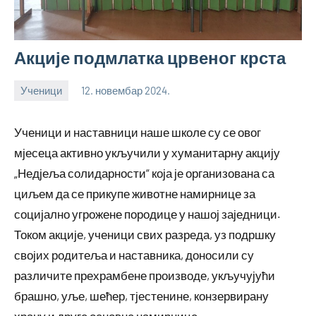
Акције подмлатка црвеног крста
Ученици
12. новембар 2024.
bstankovic
Ученици и наставници наше школе су се овог
мјесеца активно укључили у хуманитарну акцију
„Недјеља солидарности“ која је организована са
циљем да се прикупе животне намирнице за
социјално угрожене породице у нашој заједници.
Током акције, ученици свих разреда, уз подршку
својих родитеља и наставника, доносили су
различите прехрамбене производе, укључујући
брашно, уље, шећер, тјестенине, конзервирану
храну и друге основне намирнице.