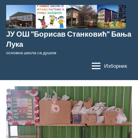
Скочи
на
садржај
ЈУ ОШ "Борисав Станковић" Бања
Лука
основна школа са душом
Изборник