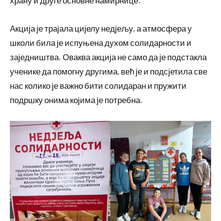
Акција је трајала цијелу недјељу, а атмосфера у
школи била је испуњена духом солидарности и
заједништва. Оваква акција не само да је подстакла
ученике да помогну другима, већ је и подсјетила све
нас колико је важно бити солидаран и пружити
подршку онима којима је потребна.