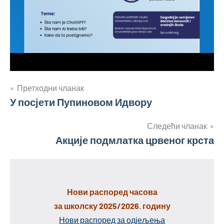
Кретање
Претходни чланак
У посјети Пупиновом Идвору
чланка
Следећи чланак
Акције подмлатка црвеног крста
Нови распоред часова
за школску 2025/2026. годину
Нови распоред за одјељења