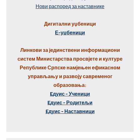
Нови распоред за наставнике
Дигитални уџбеници
Е-уџбеници
Линкови за јединствени информациони
систем Министарства просвјете и културе
Републике Српске намјењен ефикасном
управљању и развоју савременог
образовања:
Eдуис - Ученици
Eдуис - Родитељи
Eдуис - Наставници