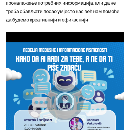
проналажење потребних информација, али да не
треба обављати посао умјесто нас већ нам помоћи
да будемо креативнији и ефикаснији.