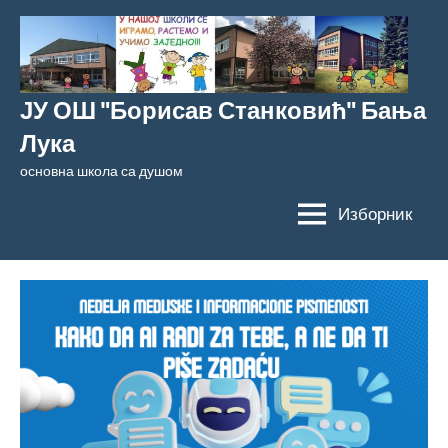
Скочи
на
садржај
ЈУ ОШ "Борисав Станковић" Бања
Лука
основна школа са душом
Изборник