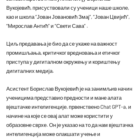
Вукојевић, присуствовали су ученици наше школе,
као и школа “Јован Јовановић Змај”, “Јован Цвијић”,
“Мирослав Антић” и “Свети Сава” .
Циљ предавања је био да се укаже на важност
промишљања, критичког вредновања и етичког
приступа у дигиталном окружењу и кориштењу
дигиталних медија.
Асистент Борислав Вукојевић је на занимљив начин
ученицима представио предности и мане алата
вјештачке интелигенције, првенствено Chat GPT-a, и
начине на које се овај алат може користити у
образовне сврхе. Он је указао на то да нам вјештачка
интелигенција може олакшати учење и