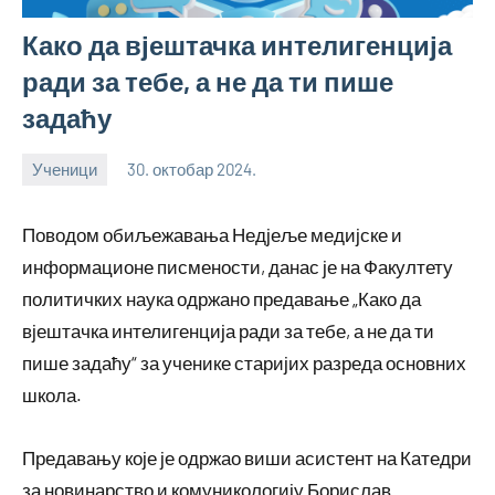
Како да вјештачка интелигенција
ради за тебе, а не да ти пише
задаћу
Ученици
30. октобар 2024.
bstankovic
Поводом обиљежавања Недјеље медијске и
информационе писмености, данас је на Факултету
политичких наука одржано предавање „Како да
вјештачка интелигенција ради за тебе, а не да ти
пише задаћу“ за ученике старијих разреда основних
школа.
Предавању које је одржао виши асистент на Катедри
за новинарство и комуникологију Борислав