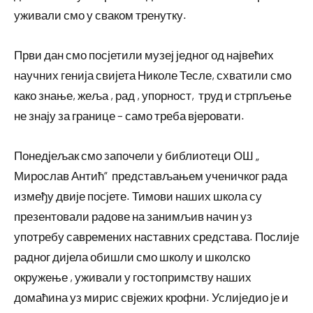
уживали смо у сваком тренутку.
Први дан смо посјетили музеј једног од највећих
научних генија свијета Николе Тесле, схватили смо
како знање, жеља , рад , упорност, труд и стрпљење
не знају за границе – само треба вјеровати.
Понедјељак смо започели у библиотеци ОШ „
Мирослав Антић“ представљањем ученичког рада
између двије посјете. Тимови наших школа су
презентовали радове на занимљив начин уз
употребу савремених наставних средстава. Послије
радног дијела обишли смо школу и школско
окружење , уживали у гостопримству наших
домаћина уз мирис свјежих крофни. Услиједио је и