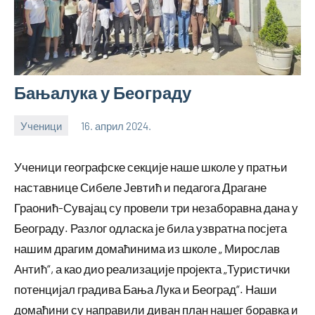
Бањалука у Београду
Ученици
16. април 2024.
bstankovic
Ученици географске секције наше школе у пратњи
наставнице Сибеле Јевтић и педагога Драгане
Граонић-Сувајац су провели три незаборавна дана у
Београду. Разлог одласка је била узвратна посјета
нашим драгим домаћинима из школе „ Мирослав
Антић“, а као дио реализације пројекта „Туристички
потенцијал градива Бања Лука и Београд“. Наши
домаћини су направили диван план нашег боравка и