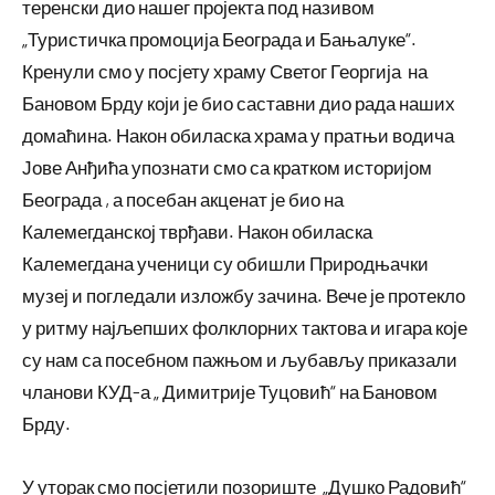
теренски дио нашег пројекта под називом
„Туристичка промоција Београда и Бањалуке“.
Кренули смо у посјету храму Светог Георгија на
Бановом Брду који је био саставни дио рада наших
домаћина. Након обиласка храма у пратњи водича
Јове Анђића упознати смо са кратком историјом
Београда , а посебан акценат је био на
Калемегданској тврђави. Након обиласка
Калемегдана ученици су обишли Природњачки
музеј и погледали изложбу зачина. Вече је протекло
у ритму најљепших фолклорних тактова и игара које
су нам са посебном пажњом и љубављу приказали
чланови КУД-а „ Димитрије Туцовић“ на Бановом
Брду.
У уторак смо посјетили позориште „Душко Радовић“