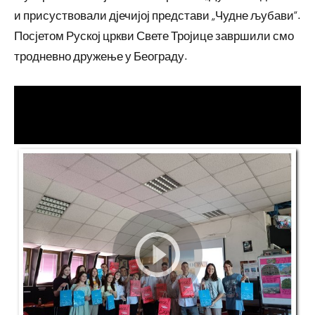
и присуствовали дјечијој представи „Чудне љубави“.
Посјетом Руској цркви Свете Тројице завршили смо
тродневно дружење у Београду.