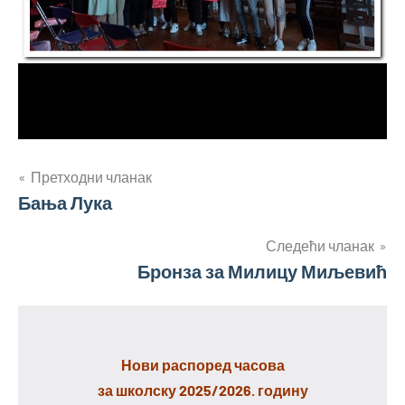
Кретање
Претходни чланак
Бања Лука
чланка
Следећи чланак
Бронза за Милицу Миљевић
Нови распоред часова
за школску 2025/2026. годину