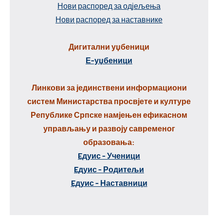
Нови распоред за одјељења
Нови распоред за наставнике
Дигитални уџбеници
Е-уџбеници
Линкови за јединствени информациони
систем Министарства просвјете и културе
Републике Српске намјењен ефикасном
управљању и развоју савременог
образовања:
Eдуис - Ученици
Eдуис - Родитељи
Eдуис - Наставници