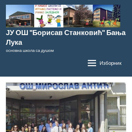
Скочи
на
садржај
ЈУ ОШ "Борисав Станковић" Бања
Лука
основна школа са душом
Изборник