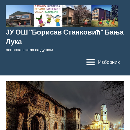
Скочи
на
садржај
ЈУ ОШ "Борисав Станковић" Бања
Лука
основна школа са душом
Изборник