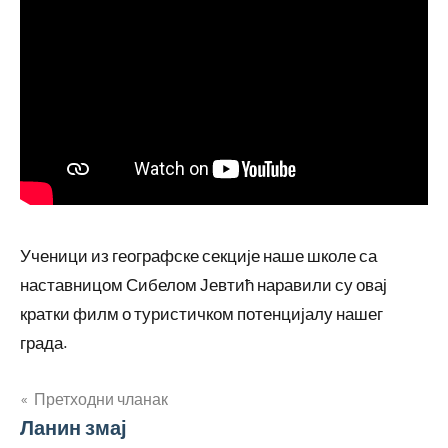
Ученици из географске секције наше школе са
наставницом Сибелом Јевтић наравили су овај
кратки филм о туристичком потенцијалу нашег
града.
Кретање
Претходни чланак
Ланин змај
чланка