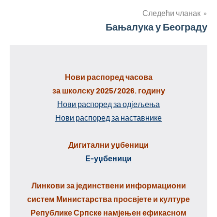
Следећи чланак
Бањалука у Београду
Нови распоред часова
за школску 2025/2026. годину
Нови распоред за одјељења
Нови распоред за наставнике
Дигитални уџбеници
Е-уџбеници
Линкови за јединствени информациони
систем Министарства просвјете и културе
Републике Српске намјењен ефикасном