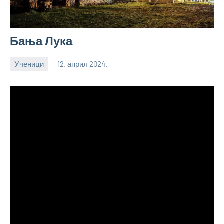
Бања Лука
Ученици
12. април 2024.
bstankovic