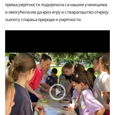
према умјетности подијелила са нашим ученицима
и омогућила им да кроз игру и стваралаштво открију
љепоту спајања природе и умјетности.