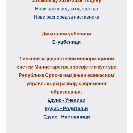
за школску 2025/2026. годину
Нови распоред за одјељења
Нови распоред за наставнике
Дигитални уџбеници
Е-уџбеници
Линкови за јединствени информациони
систем Министарства просвјете и културе
Републике Српске намјењен ефикасном
управљању и развоју савременог
образовања:
Eдуис - Ученици
Eдуис - Родитељи
Eдуис - Наставници