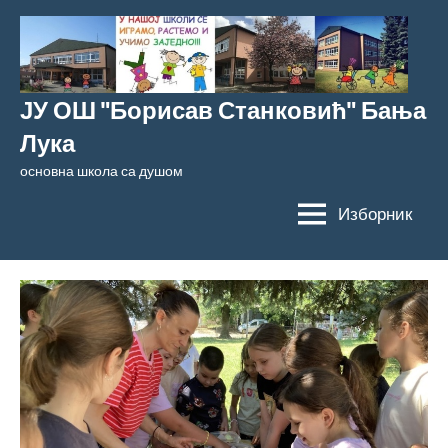
Скочи
на
садржај
ЈУ ОШ "Борисав Станковић" Бања
Лука
основна школа са душом
Изборник