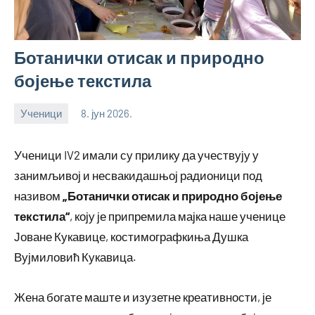
Ботанички отисак и природно
бојење текстила
Ученици
8. јун 2026.
bstankovic
Ученици IV2 имали су прилику да учествују у
занимљивој и несвакидашњој радионици под
називом
„Ботанички отисак и природно бојење
текстила“
, коју је припремила мајка наше ученице
Јоване Кукавице, костимографкиња Душка
Вујмиловић Кукавица.
Жена богате маште и изузетне креативности, је