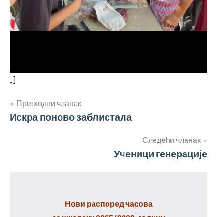
„]
Кретање
Претходни чланак
Искра поново заблистала
чланка
Следећи чланак
Ученици генерације
Нови распоред часова