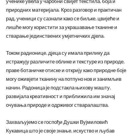
ученике увела у чаробни свијет текстила, боја и
природних материјала. Кроз разговор и практичан
рад, ученици су сазнали како се биљке, цвијеће и
лишће могу користити за украшавање тканине и
стварање јединствених умјетничких дјела.
Током радионице, дјеца су имала прилику да
истражују различите облике и текстуре из природе,
праве ботаничке отиске и открију како природне боје
могу оживјети тканину на потпуно нов и занимљив
начин. Радоница је подстакла њихову машту,
развијала креативност и приближила им значај
очувања природе и одрживог стваралаштва.
Захваљујемо се госпођи Душки Вујмиловић
Кукавица што је своје знање, искуство и љубав