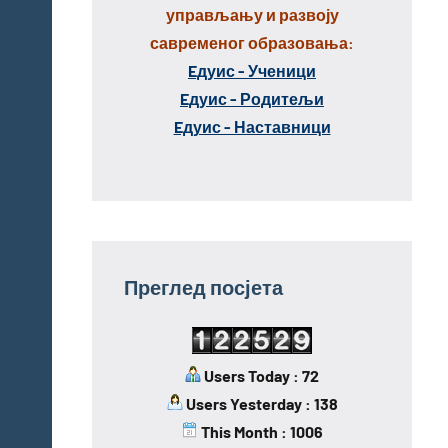
управљању и развоју
савременог образовања:
Eдуис - Ученици
Eдуис - Родитељи
Eдуис - Наставници
Преглед посјета
Users Today : 72
Users Yesterday : 138
This Month : 1006