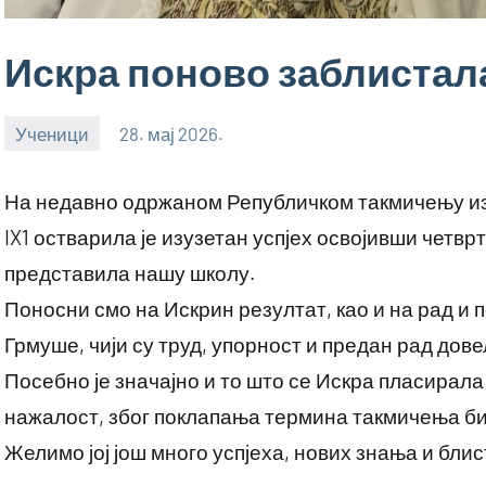
Искра поново заблистал
Ученици
28. мај 2026.
bstankovic
На недавно одржаном Републичком такмичењу из
IX1 остварила је изузетан успјех освојивши четвр
представила нашу школу.
Поносни смо на Искрин резултат, као и на рад и
Грмуше, чији су труд, упорност и предан рад довел
Посебно је значајно и то што се Искра пласирала
нажалост, због поклапања термина такмичења бил
Желимо јој још много успјеха, нових знања и бли