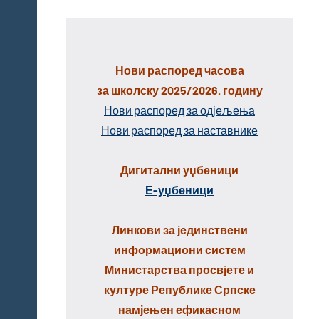
Нови распоред часова
за школску 2025/2026. годину
Нови распоред за одјељења
Нови распоред за наставнике
Дигитални уџбеници
Е-уџбеници
Линкови за јединствени
информациони систем
Министарства просвјете и
културе Републике Српске
намјењен ефикасном