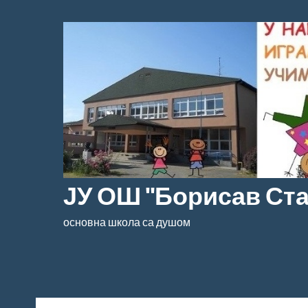
Скочи
на
садржај
ЈУ ОШ "Борисав Ст
основна школа са душом