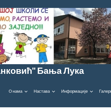
анковић" Бања Лука
О нама
Настава
Информације
Галер