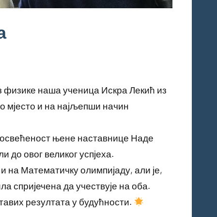
а
 физике наша ученица Искра Лекић из
то мјесто и на најљепши начин
 посвећеност њене наставнице Наде
и до овог великог успјеха.
 и на Математичку олимпијаду, али је,
а спријечена да учествује на оба.
ставих резултата у будућности.