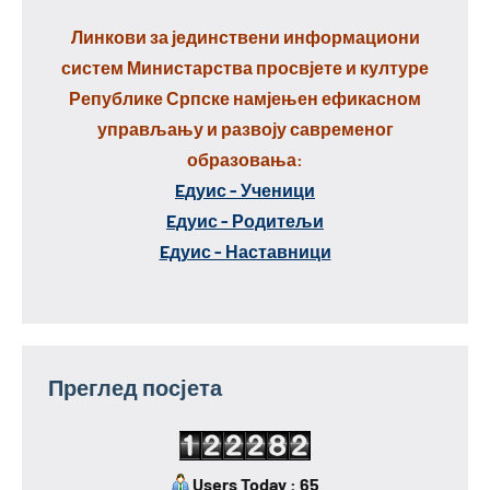
Линкови за јединствени информациони
систем Министарства просвјете и културе
Републике Српске намјењен ефикасном
управљању и развоју савременог
образовања:
Eдуис - Ученици
Eдуис - Родитељи
Eдуис - Наставници
Преглед посјета
Users Today : 65