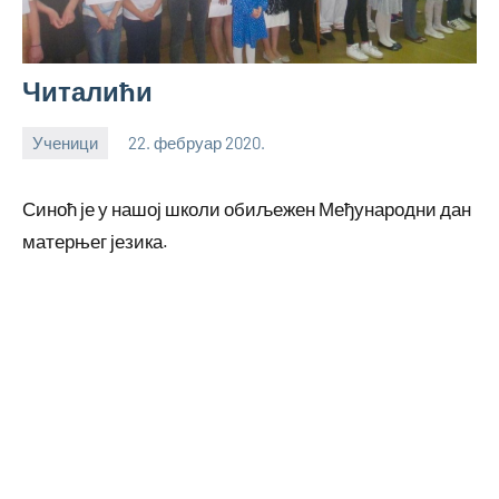
Читалићи
Ученици
22. фебруар 2020.
bstankovic
Синоћ је у нашој школи обиљежен Међународни дан
матерњег језика.