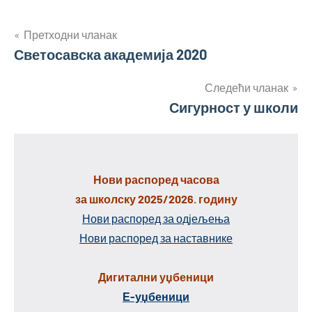
Кретање
Претходни чланак
Светосавска академија 2020
чланка
Следећи чланак
Сигурност у школи
Нови распоред часова
за школску 2025/2026. годину
Нови распоред за одјељења
Нови распоред за наставнике
Дигитални уџбеници
Е-уџбеници