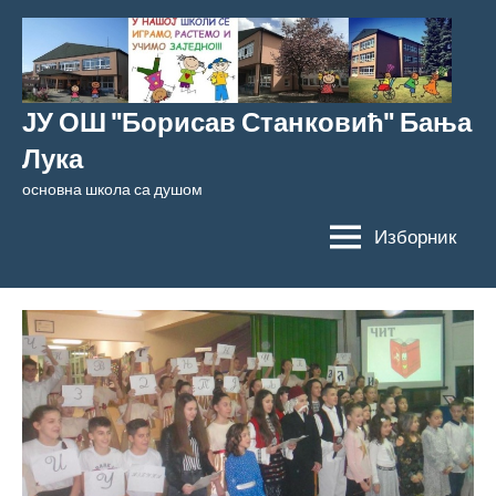
Скочи
на
садржај
ЈУ ОШ "Борисав Станковић" Бања
Лука
основна школа са душом
Изборник