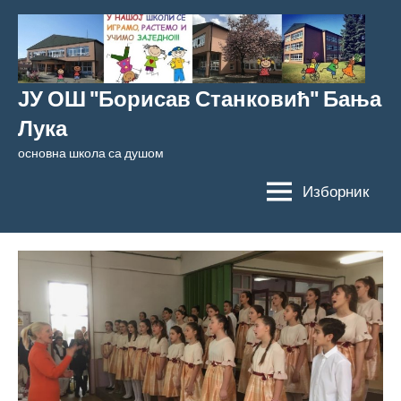
Скочи
на
садржај
ЈУ ОШ "Борисав Станковић" Бања
Лука
основна школа са душом
Изборник