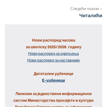
чланка
Следећи чланак
Читалићи
Нови распоред часова
за школску 2025/2026. годину
Нови распоред за одјељења
Нови распоред за наставнике
Дигитални уџбеници
Е-уџбеници
Линкови за јединствени информациони
систем Министарства просвјете и културе
Републике Српске намјењен ефикасном