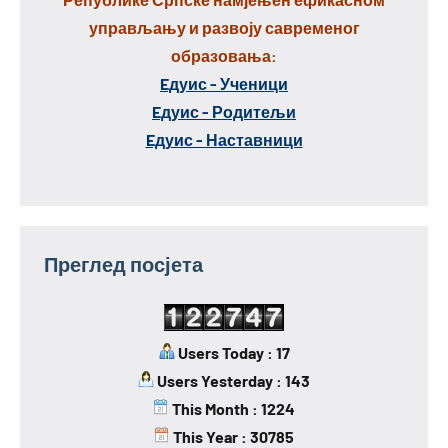
управљању и развоју савременог
образовања:
Eдуис - Ученици
Eдуис - Родитељи
Eдуис - Наставници
Преглед посјета
Users Today : 17
Users Yesterday : 143
This Month : 1224
This Year : 30785