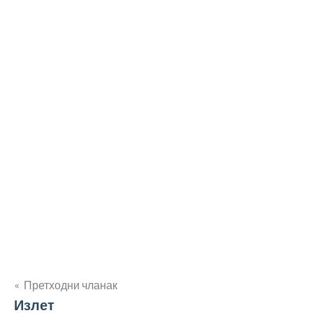
Кретање
Претходни чланак
Излет