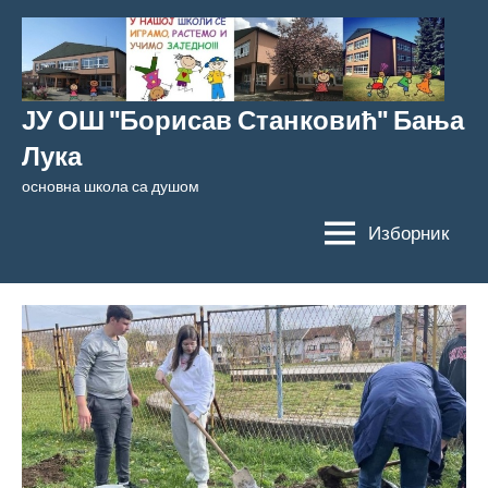
Скочи
на
садржај
ЈУ ОШ "Борисав Станковић" Бања
Лука
основна школа са душом
Изборник