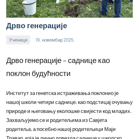
Дрво генерације
Ученици
19. новембар 2025.
bstankovic
Дрво генерације – саднице као
поклон будућности
Институт за генетска истраживања поклонио је
нашој школи четири саднице, као подстицај очувању
природе и његовању еколошке свијести код младих.
Захваљујемо се и родитељима из Савјета
родитеља, а посебно нашој родитељици Маји
Травар, која је лично довезла саднице у школско