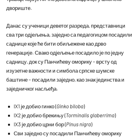
двориште.
Данас су ученици деветог разреда, представници
сва три одјељења, заједно са педагогицом посадили
саднице које ће бити обиљежене као дрво
генерације. Свако одјељење посадило је по једну
садницу, док су Панчићеву оморику – врсту од
изузетне важности и симбола српске шумске
баштине – посадили заједно, као знак јединства и
заједничког насљеђа.
IX1 је добио гинко (
Ginko biloba
)
IX2 је добио брекињу (
Torminalis glaberrima
)
IX3 је добио црни бор (
Pinus nigra
)
Сви заједно су посадили Панчићеву оморику