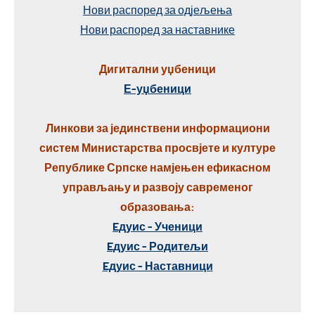
Нови распоред за одјељења
Нови распоред за наставнике
Дигитални уџбеници
Е-уџбеници
Линкови за јединствени информациони
систем Министарства просвјете и културе
Републике Српске намјењен ефикасном
управљању и развоју савременог
образовања:
Eдуис - Ученици
Eдуис - Родитељи
Eдуис - Наставници