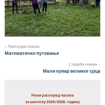
Кретање
Претходни чланак
Математичко путовање
чланка
Следећи чланак
Мали кувар великог срца
Нови распоред часова
за школску 2025/2026. годину