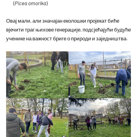
(
Picea omorika
)
Овај мали, али значајан еколошки пројекат биће
вјечити траг њихове генерације, подсјећајући будуће
ученике на важност бриге о природи и заједништва.