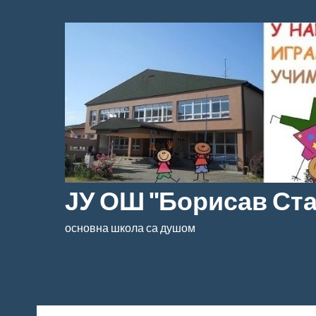
Скочи
на
садржај
ЈУ ОШ "Борисав Ст
основна школа са душом