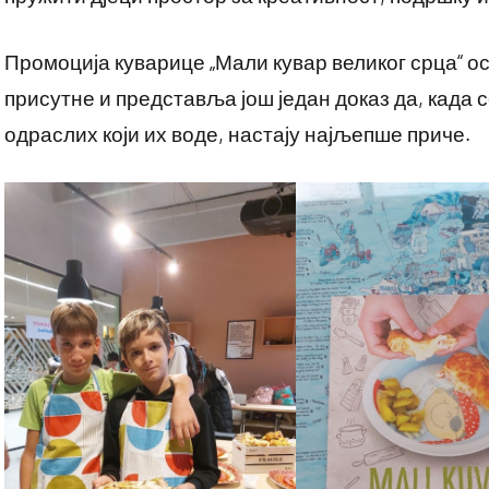
Промоција куварице „Мали кувар великог срца“ ос
присутне и представља још један доказ да, када с
одраслих који их воде, настају најљепше приче.