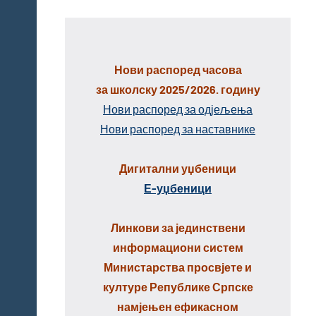
Нови распоред часова
за школску 2025/2026. годину
Нови распоред за одјељења
Нови распоред за наставнике
Дигитални уџбеници
Е-уџбеници
Линкови за јединствени
информациони систем
Министарства просвјете и
културе Републике Српске
намјењен ефикасном