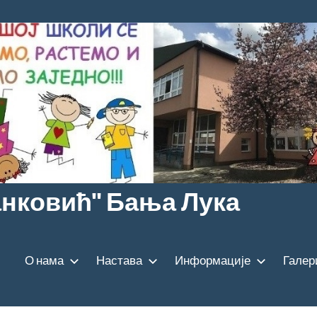
анковић" Бања Лука
О нама
Настава
Информације
Галер