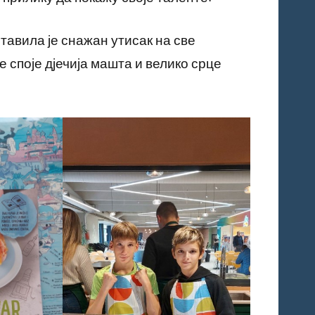
тавила је снажан утисак на све
е споје дјечија машта и велико срце