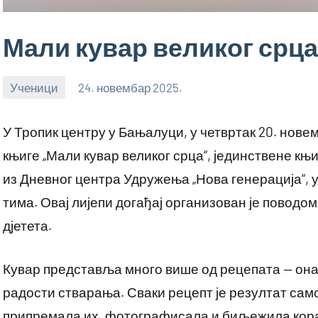
Мали кувар великог срца
Ученици
24. новембар 2025.
bstankovic
У Тропик центру у Бањалуци, у четвртак 20. нове
књиге „Мали кувар великог срца“, јединствене књ
из Дневног центра Удружења „Нова генерација“, у
тима. Овај лијепи догађај организован је пово
дјетета.
Кувар представља много више од рецепата — она ј
радости стварања. Сваки рецепт је резултат само
припремала их, фотографисала и биљежила корак