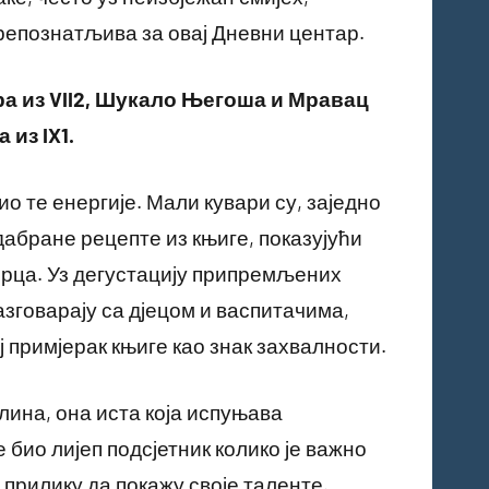
препознатљива за овај Дневни центар.
ра из VII2, Шукало Његоша и Мравац
ја
из IX1
.
ио те енергије. Мали кувари су, заједно
абране рецепте из књиге, показујући
 срца. Уз дегустацију припремљених
азговарају са дјецом и васпитачима,
ј примјерак књиге као знак захвалности.
лина, она иста која испуњава
е био лијеп подсјетник колико је важно
 прилику да покажу своје таленте.