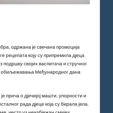
мбра, одржана је свечана промоција
иге рецепата коју су припремила дјеца
з подршку својих васпитача и стручног
дом обиљежавања Међународног дана
е прича о дјечијој машти, упорности и
сталног рада дјеце која су бирала јела,
е, често уз неизбјежан смијех,