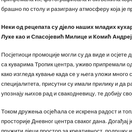
брашно по столу и разиграну атмосферу која је 
Неки од рецепата су дјело наших младих куха
Луке као и Спасојевић Милице и Комић Андре
Посјетиоци промоције могли су да виде и осјете д
са куварима Тропик центра, уживо припремали од
како изгледа кување када се у њега уложи много
специјалитета, присутни су имали прилику и да р
упознају њихов рад и свакодневицу, те добију сво
Током дружења осјећала се искрена радост и топ
просторије Дневног центра сваког дана. Догађај ј
пружити дјеци простор за креативност, подршку и