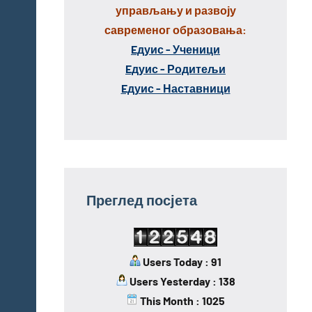
управљању и развоју
савременог образовања:
Eдуис - Ученици
Eдуис - Родитељи
Eдуис - Наставници
Преглед посјета
Users Today : 91
Users Yesterday : 138
This Month : 1025