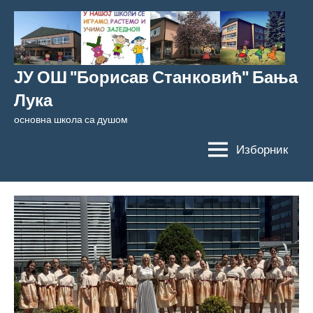
Скочи
на
садржај
ЈУ ОШ "Борисав Станковић" Бања
Лука
основна школа са душом
Изборник