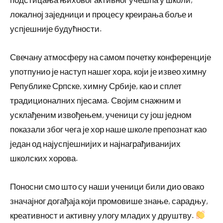
локалној заједници и процесу креирања боље и
успјешније будућности.
Свечану атмосферу на самом почетку конференције
употпунио је наступ нашег хора, који је извео химну
Републике Српске, химну Србије, као и сплет
традиционалних пјесама. Својим снажним и
усклађеним извођењем, ученици су још једном
показали због чега је хор наше школе препознат као
један од најуспјешнијих и најнаграђиванијих
школских хорова.
Поносни смо што су наши ученици били дио овако
значајног догађаја који промовише знање, сарадњу,
креативност и активну улогу младих у друштву.