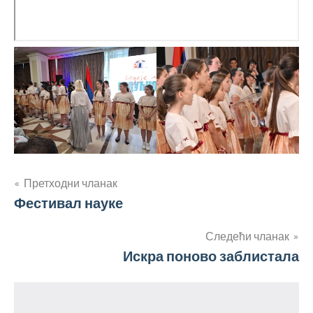
Кретање
Претходни чланак
Фестивал науке
чланка
Следећи чланак
Искра поново заблистала