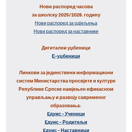
Нови распоред часова
за школску 2025/2026. годину
Нови распоред за одјељења
Нови распоред за наставнике
Дигитални уџбеници
Е-уџбеници
Линкови за јединствени информациони
систем Министарства просвјете и културе
Републике Српске намјењен ефикасном
управљању и развоју савременог
образовања:
Eдуис - Ученици
Eдуис - Родитељи
Eдуис - Наставници