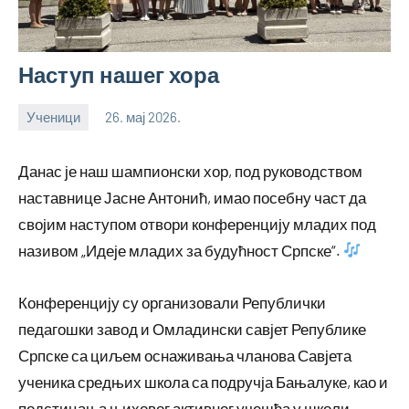
Наступ нашег хора
Ученици
26. мај 2026.
bstankovic
Данас је наш шампионски хор, под руководством
наставнице Јасне Антонић, имао посебну част да
својим наступом отвори конференцију младих под
називом „Идеје младих за будућност Српске“.
Конференцију су организовали Републички
педагошки завод и Омладински савјет Републике
Српске са циљем оснаживања чланова Савјета
ученика средњих школа са подручја Бањалуке, као и
подстицања њиховог активног учешћа у школи,