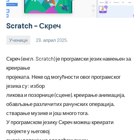
Scratch – Скреч
Ученици
29. април 2025.
bstankovic
Скреч (енгл. Scratch) је програмски језик намењен за
креирање
пројеката. Неке од могућности овог програмског
језика су: избор
ликова и позорнице (сцене), креирање анимација,
обављање различитих рачунских операција,
стварање музике и још много тога.
У програмском језику Скреч можеш креирати
пројекте у његовој
онлајн верзији на следећем линку