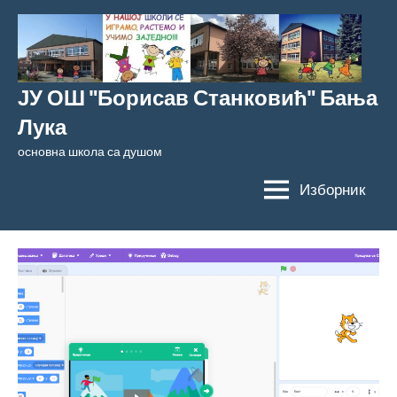
Скочи
на
садржај
ЈУ ОШ "Борисав Станковић" Бања
Лука
основна школа са душом
Изборник