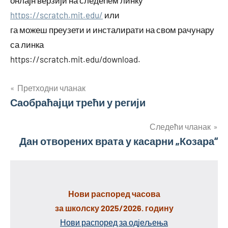
https://scratch.mit.edu/
или
га можеш преузети и инсталирати на свом рачунару
са линка
https://scratch.mit.edu/download.
Кретање
Претходни чланак
Саобраћајци трећи у регији
чланка
Следећи чланак
Дан отворених врата у касарни „Козара“
Нови распоред часова
за школску 2025/2026. годину
Нови распоред за одјељења