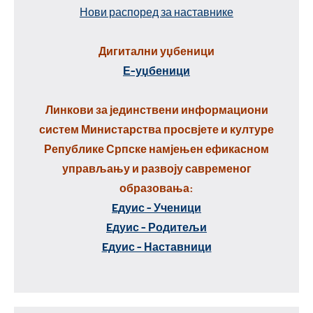
Нови распоред за наставнике
Дигитални уџбеници
Е-уџбеници
Линкови за јединствени информациони
систем Министарства просвјете и културе
Републике Српске намјењен ефикасном
управљању и развоју савременог
образовања:
Eдуис - Ученици
Eдуис - Родитељи
Eдуис - Наставници