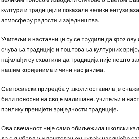
култури и традицији и показали велики ентузијаз
атмосферу радости и заједништва.
Учитељи и наставници су се трудили да кроз ов
очувања традиције и поштовања културних вријед
најмлађи су схватили да традиција није нешто за
нашим коријенима и чини нас јачима.
Светосавска приредба у школи оставила је снажа
били поносни на своје малишане, учитељи и наст
прилику пренијети вриједности традиције.
Ова свечаност није само обиљежила школски кале
да с љубављу и поштовањем чувају наслијеђе сво