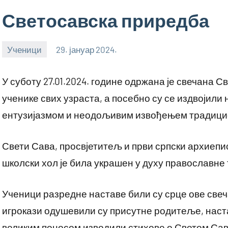
Светосавска приредба
Ученици
29. јануар 2024.
bstankovic
У суботу 27.01.2024. године одржана је свечана С
ученике свих узраста, а посебно су се издвојили
ентузијазмом и неодољивим извођењем традици
Свети Сава, просвјетитељ и први српски архиепис
школски хол је била украшен у духу православне 
Ученици разредне наставе били су срце ове свеч
игрокази одушевили су присутне родитеље, наст
великим поносом изводили стихове о Светом Са