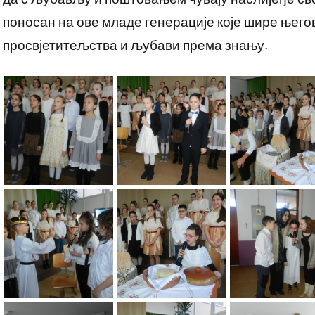
поносан на ове младе генерације које шире његов
просвјетитељства и љубави према знању.