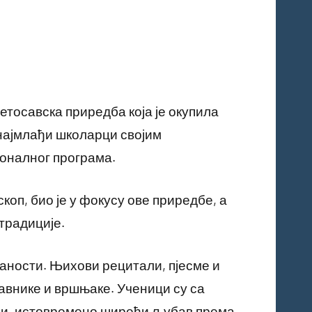
ветосавска приредба која је окупила
 најмлађи школарци својим
оналног програма.
коп, био је у фокусу ове приредбе, а
традиције.
аности. Њихови рецитали, пјесме и
авнике и вршњаке. Ученици су са
ви, истовремено ширећи љубав према