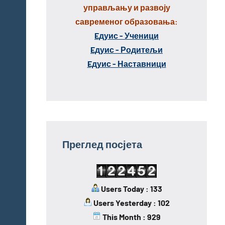
управљању и развоју
савременог образовања:
Eдуис - Ученици
Eдуис - Родитељи
Eдуис - Наставници
Преглед посјета
Users Today : 133
Users Yesterday : 102
This Month : 929