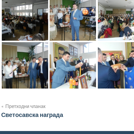
Кретање
Претходни чланак
Светосавска награда
чланка