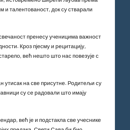
ам и талентованост, док су стварали
у свечаност пренесу ученицима важност
ности. Кроз пјесму и рецитацију,
старело, већ нешто што нас повезује с
н утисак на све присутне. Родитељи су
авници су се радовали што имају
ндар, већ је и подстакла све учеснике
јих предака. Свети Сава би био