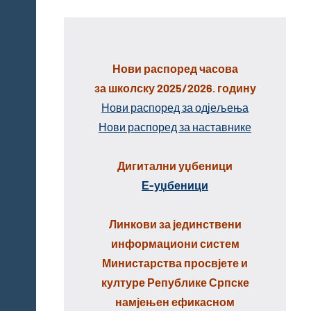
Нови распоред часова
за школску 2025/2026. годину
Нови распоред за одјељења
Нови распоред за наставнике
Дигитални уџбеници
Е-уџбеници
Линкови за јединствени
информациони систем
Министарства просвјете и
културе Републике Српске
намјењен ефикасном