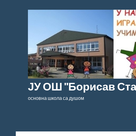
Скочи
на
садржај
ЈУ ОШ "Борисав Ст
основна школа са душом