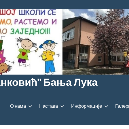
анковић" Бања Лука
О нама
Настава
Информације
Галер