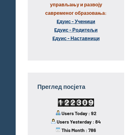
управљању и развоју
савременог образовања:
Eдуис - Ученици
Eдуис - Родитељи
Eдуис - Наставници
Преглед посјета
Users Today : 92
Users Yesterday : 84
This Month : 786