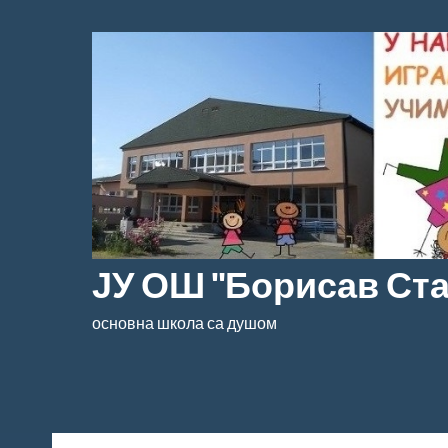
Скочи
на
садржај
ЈУ ОШ "Борисав Ст
основна школа са душом