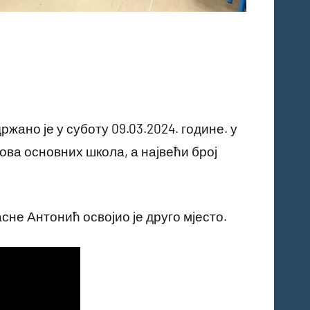
ано је у суботу 09.03.2024. године. у
ова основних школа, а највећи број
не Антонић освојио је друго мјесто.