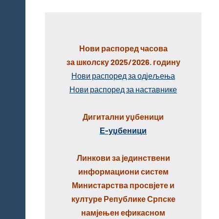
Нови распоред часова
за школску 2025/2026. годину
Нови распоред за одјељења
Нови распоред за наставнике
Дигитални уџбеници
Е-уџбеници
Линкови за јединствени
информациони систем
Министарства просвјете и
културе Републике Српске
намјењен ефикасном