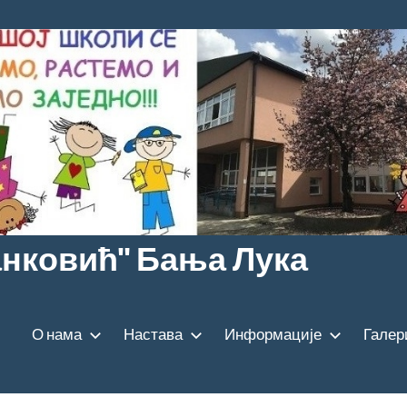
анковић" Бања Лука
О нама
Настава
Информације
Галер