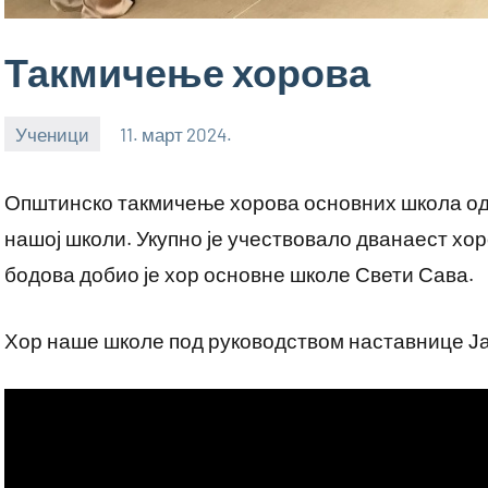
Такмичење хорова
Ученици
11. март 2024.
bstankovic
Општинско такмичење хорова основних школа одрж
нашој школи. Укупно је учествовало дванаест хор
бодова добио је хор основне школе Свети Сава.
Хор наше школе под руководством наставнице Јас