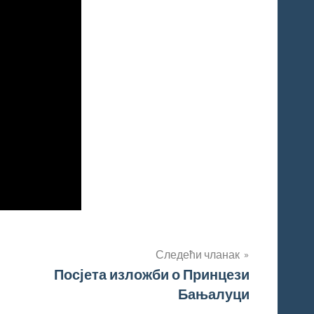
Следећи чланак
Посјета изложби о Принцези
Бањалуци