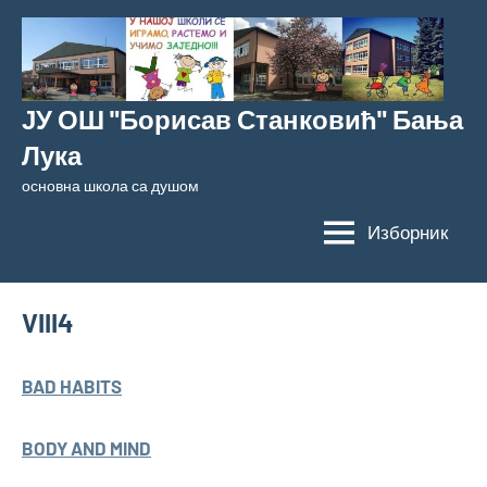
Скочи
на
садржај
ЈУ ОШ "Борисав Станковић" Бања
Лука
основна школа са душом
Изборник
VIII4
BAD HABITS
BODY AND MIND