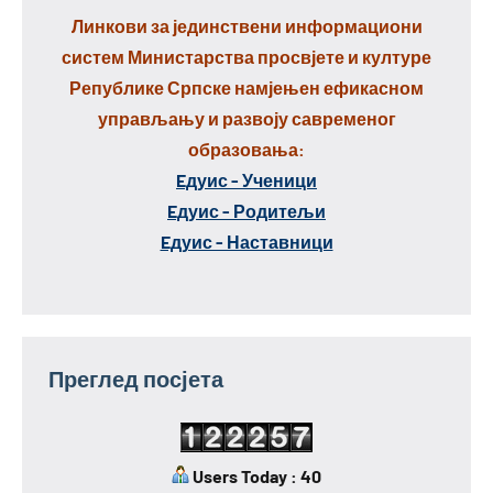
Линкови за јединствени информациони
систем Министарства просвјете и културе
Републике Српске намјењен ефикасном
управљању и развоју савременог
образовања:
Eдуис - Ученици
Eдуис - Родитељи
Eдуис - Наставници
Преглед посјета
Users Today : 40