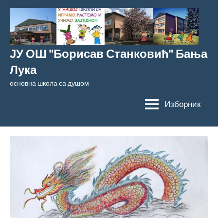
Скочи
на
садржај
ЈУ ОШ "Борисав Станковић" Бања
Лука
основна школа са душом
Изборник