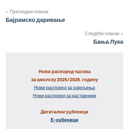
Кретање
Претходни чланак
Бајрамско даривање
чланка
Следећи чланак
Бања Лука
Нови распоред часова
за школску 2025/2026. годину
Нови распоред за одјељења
Нови распоред за наставнике
Дигитални уџбеници
Е-уџбеници